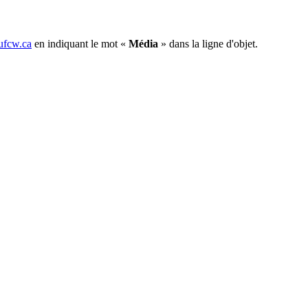
fcw.ca
en indiquant le mot «
Média
» dans la ligne d'objet.