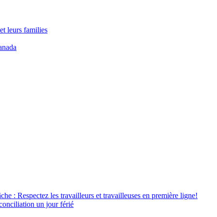
t leurs families
anada
âche : Respectez les travailleurs et travailleuses en première ligne!
conciliation un jour férié