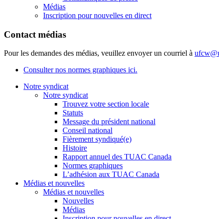
Médias
Inscription pour nouvelles en direct
Contact médias
Pour les demandes des médias, veuillez envoyer un courriel à
ufcw@u
Consulter nos normes graphiques ici.
Notre syndicat
Notre syndicat
Trouvez votre section locale
Statuts
Message du président national
Conseil national
Fièrement syndiqué(e)
Histoire
Rapport annuel des TUAC Canada
Normes graphiques
L’adhésion aux TUAC Canada
Médias et nouvelles
Médias et nouvelles
Nouvelles
Médias
Inscription pour nouvelles en direct