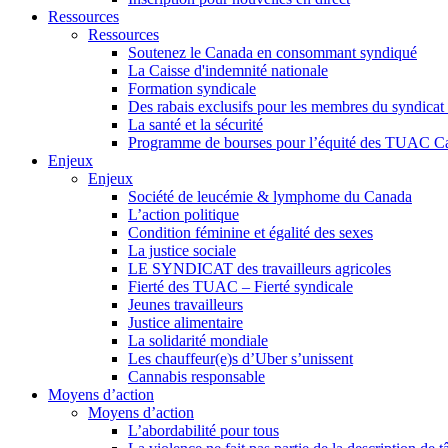
Ressources
Ressources
Soutenez le Canada en consommant syndiqué
La Caisse d'indemnité nationale
Formation syndicale
Des rabais exclusifs pour les membres du syndicat e
La santé et la sécurité
Programme de bourses pour l’équité des TUAC C
Enjeux
Enjeux
Société de leucémie & lymphome du Canada
L’action politique
Condition féminine et égalité des sexes
La justice sociale
LE SYNDICAT des travailleurs agricoles
Fierté des TUAC – Fierté syndicale
Jeunes travailleurs
Justice alimentaire
La solidarité mondiale
Les chauffeur(e)s d’Uber s’unissent
Cannabis responsable
Moyens d’action
Moyens d’action
L’abordabilité pour tous