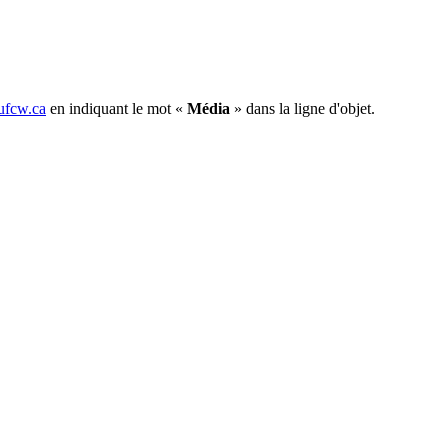
fcw.ca
en indiquant le mot «
Média
» dans la ligne d'objet.