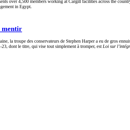
ents over 4,500 members working at Cargill facilities across the count
agement in Egypt.
à mentir
ne, la troupe des conservateurs de Stephen Harper a eu de gros ennuis e
-23, dont le titre, qui vise tout simplement à tromper, est
Loi sur l’intég