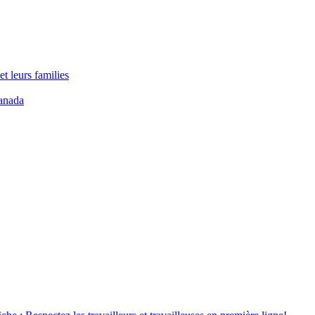
t leurs families
anada