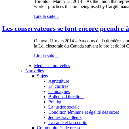
Toronto – March 13, 2014 – As the union that repres
worker practices that are being used by Cargill man
Lire la suite...
Les conservateurs se font encore prendre 
Ottawa, 11 mars 2014 – Au cours de la dernière semai
la Loi électorale du Canada suivant le projet de loi C
Lire la suite...
Médias et nouvelles
Nouvelles
Sujets
Agriculture
En chiffres
Campagnes
Bulletins Directions
Politique
La justice sociale
Condition féminine et égalité des sexes
Jeunes travailleurs
La santé et la sécurité
Communiqués de presse