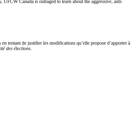
ry, UFCW Canada is outraged to learn about the aggressive, anti-
n tentant de justifier les modifications qu’elle propose d’apporter à
rité des élections
.