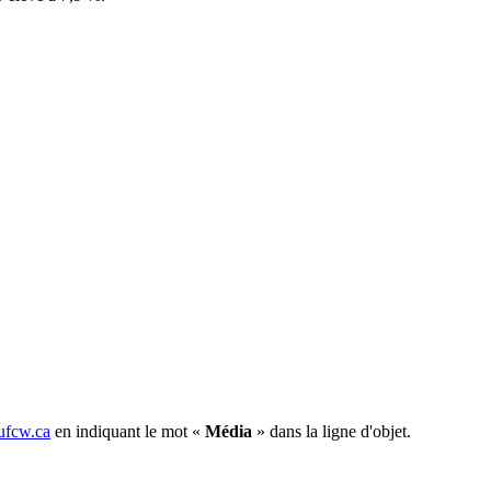
fcw.ca
en indiquant le mot «
Média
» dans la ligne d'objet.