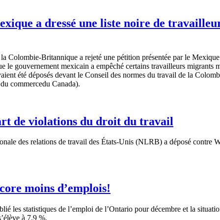
xique a dressé une liste noire de travaille
 Colombie-Britannique a rejeté une pétition présentée par le Mexique qu
que le gouvernement mexicain a empêché certains travailleurs migrants m
aient été déposés devant le Conseil des normes du travail de la Colo
n et du commercedu Canada).
de violations du droit du travail
le des relations de travail des États-Unis (NLRB) a déposé contre Walm
ncore moins d’emplois!
blié
les
statistiques
de
l’emploi
de
l’Ontario
pour
décembre
et la situati
s’élève
à
7,9 %.