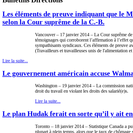
Les éléments de preuve indiquant que le Me
selon la Cour suprême de la C.-B.
Vancouver – 17 janvier 2014 – La Cour suprême de la
témoignages qui corroborent l’affirmation à l’effet 
sympathisants syndicaux. Ces éléments de preuve av
(Travailleurs et travailleuses unis de l'alimentatio
Lire la suite...
Le gouvernement américain accuse Walmart 
Washington – 19 janvier 2014 – La commission nationa
droit du travail en violant les droits des salarié(e)s.
Lire la suite...
Le plan Hudak ferait en sorte qu’il y ait e
Toronto – 18
janvier
2014 –
Statistique
Canada a
pu
plupart
à
plein
temps,
alors
que
le
taux
de
chômage