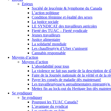
Enjeux
Société de leucémie & lymphome du Canada
L’action politique
Condition féminine et égalité des sexes
La justice sociale
LE SYNDICAT des travailleurs agricoles
Fierté des TUAC – Fierté syndicale
Jeunes travailleurs
Justice alimentaire
La solidarité mondiale
Les chauffeur(e)s d’Uber s’unissent
Cannabis responsable
Moyens d’action
Moyens d’action
L’abordabilité pour tous
La violence ne fait pas partie de la description de t
Faire de la Journée nationale de la vérité et de la ré
Payer les congés de maladie dès maintenant!
Les travailleur(euse)s agroalimentaires migrant(e)s
Mettez fin au lock-out du Heritage Inn dès mainte
Se syndiquer
Se syndiquer
Pourquoi les TUAC Canada?
L’avantage du syndicat
Les syndicats en faits