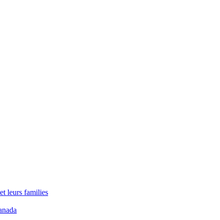
t leurs families
anada