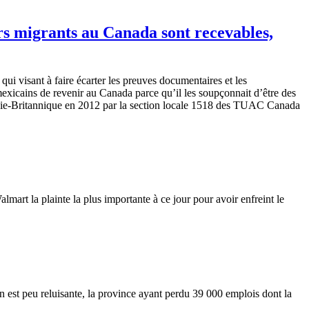
urs migrants au Canada sont recevables,
i visant à faire écarter les preuves documentaires et les
exicains de revenir au Canada parce qu’il les soupçonnait d’être des
mbie-Britannique en 2012 par la section locale 1518 des TUAC Canada
art la plainte la plus importante à ce jour pour avoir enfreint le
on
est
peu
reluisante
, la province
ayant
perdu
39 000
emplois
dont
la