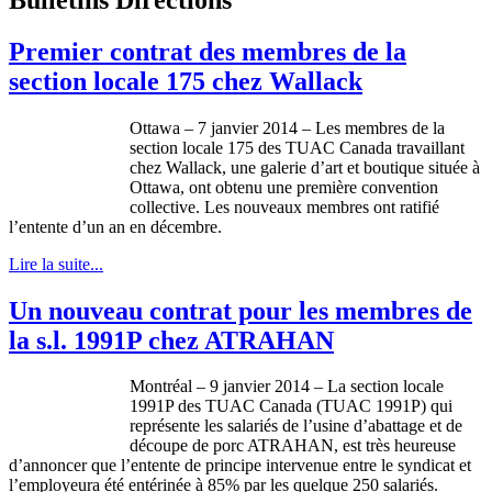
Premier contrat des membres de la
section locale 175 chez Wallack
Ottawa – 7
janvier
2014 – Les
membres
de la
section locale 175 des
TUAC
Canada
travaillant
chez
Wallack
,
une
galerie
d’art et boutique
située
à
Ottawa,
ont
obtenu
une
première
convention
collective. Les nouveaux
membres
ont
ratifié
l’entente
d’un
an en
décembre
.
Lire la suite...
Un nouveau contrat pour les membres de
la s.l. 1991P chez ATRAHAN
Montréal
– 9
janvier
2014 – La section locale
1991P
des
TUAC
Canada (
TUAC
1991P
) qui
représente
les
salariés
de
l’usine
d’abattage
et de
découpe
de
porc
ATRAHAN
,
est
très
heureuse
d’annoncer
que
l’entente
de
principe
intervenue
entre
le
syndicat
et
l’employeura
été
entérinée
à
85% par les
quelque
250
salariés
.