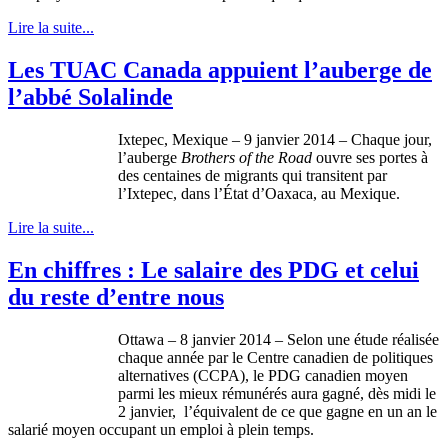
Lire la suite...
Les TUAC Canada appuient l’auberge de
l’abbé Solalinde
Ixtepec, Mexique – 9 janvier 2014 – Chaque jour,
l’auberge
Brothers of the Road
ouvre ses portes à
des centaines de migrants qui transitent par
l’Ixtepec, dans l’État d’Oaxaca, au Mexique.
Lire la suite...
En chiffres : Le salaire des PDG et celui
du reste d’entre nous
Ottawa – 8
janvier
2014 –
Selon
une
étude
réalisée
chaque
année
par le Centre
canadien
de
politiques
alternatives (
CCPA
), le
PDG
canadien
moyen
parmi
les
mieux
rémunérés
aura
gagné
,
dès
midi le
2
janvier
,
l’équivalent
de
ce
que
gagne
en un an le
salarié
moyen
occupant un
emploi
à
plein
temps.