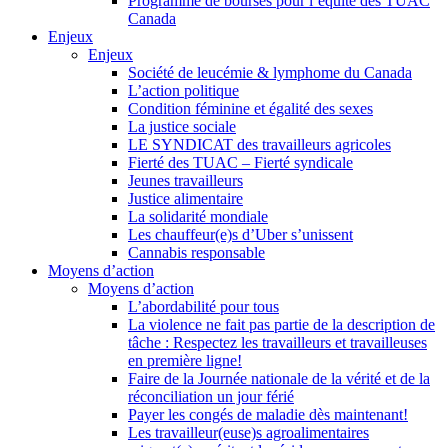
Programme de bourses pour l’équité des TUAC
Canada
Enjeux
Enjeux
Société de leucémie & lymphome du Canada
L’action politique
Condition féminine et égalité des sexes
La justice sociale
LE SYNDICAT des travailleurs agricoles
Fierté des TUAC – Fierté syndicale
Jeunes travailleurs
Justice alimentaire
La solidarité mondiale
Les chauffeur(e)s d’Uber s’unissent
Cannabis responsable
Moyens d’action
Moyens d’action
L’abordabilité pour tous
La violence ne fait pas partie de la description de
tâche : Respectez les travailleurs et travailleuses
en première ligne!
Faire de la Journée nationale de la vérité et de la
réconciliation un jour férié
Payer les congés de maladie dès maintenant!
Les travailleur(euse)s agroalimentaires