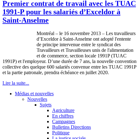
Premier contrat de travail avec les TUAC
1991-P pour les salariés d’Exceldor à
Saint-Anselme
Montréal
– le 16
novembre
2013 – Les
travailleurs
d’Exceldor
à
Saint-Anselme
ont
adopté
l'entente
de
principe
intervenue
entre
le
syndicat
des
Travailleurs
et
Travailleuses
unis
de
l'alimentation
et de commerce, section locale
1991P
(
TUAC
1991P
) et
l'employeur
.
D’une
durée
de 7
ans
, la nouvelle convention
collective des
quelque
600
salariés
convenue
entre
les
TUAC
1991P
et la
partie
patronale
,
prendra
échéance
en
juillet
2020.
Lire la suite...
Médias et nouvelles
Nouvelles
Sujets
Agriculture
En chiffres
Campagnes
Bulletins Directions
Politique
La justice sociale