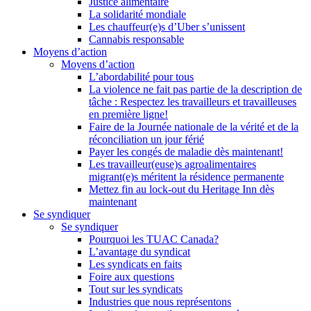
Justice alimentaire
La solidarité mondiale
Les chauffeur(e)s d’Uber s’unissent
Cannabis responsable
Moyens d’action
Moyens d’action
L’abordabilité pour tous
La violence ne fait pas partie de la description de
tâche : Respectez les travailleurs et travailleuses
en première ligne!
Faire de la Journée nationale de la vérité et de la
réconciliation un jour férié
Payer les congés de maladie dès maintenant!
Les travailleur(euse)s agroalimentaires
migrant(e)s méritent la résidence permanente
Mettez fin au lock-out du Heritage Inn dès
maintenant
Se syndiquer
Se syndiquer
Pourquoi les TUAC Canada?
L’avantage du syndicat
Les syndicats en faits
Foire aux questions
Tout sur les syndicats
Industries que nous représentons