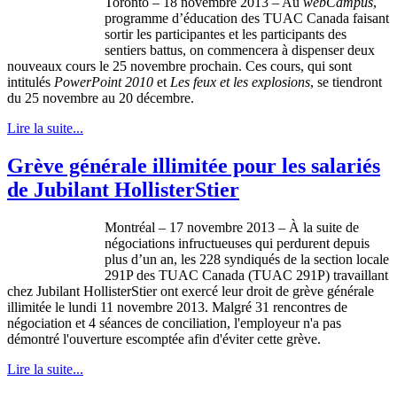
Toronto – 18
novembre
2013 – Au
webCampus
,
programme
d’éducation
des
TUAC
Canada
faisant
sortir
les
participantes
et les participants des
sentiers
battus
, on
commencera
à
dispenser
deux
nouveaux
cours
le 25
novembre
prochain
.
Ces
cours
, qui
sont
intitulés
PowerPoint 2010
et
Les
feux
et les explosions
, se
tiendront
du 25
novembre
au 20
décembre
.
Lire la suite...
Grève générale illimitée pour les salariés
de Jubilant HollisterStier
Montréal
– 17
novembre
2013 –
À
la suite de
négociations
infructueuses
qui
perdurent
depuis
plus
d’un
an, les 228
syndiqués
de la section locale
291P
des
TUAC
Canada (
TUAC
291P
)
travaillant
chez
Jubilant
HollisterStier
ont
exercé
leur
droit
de
grève
générale
illimitée
le
lundi
11
novembre
2013.
Malgré
31
rencontres
de
négociation
et 4
séances
de conciliation,
l'employeur
n'a
pas
démontré
l'ouverture
escomptée
afin
d'éviter
cette
grève
.
Lire la suite...