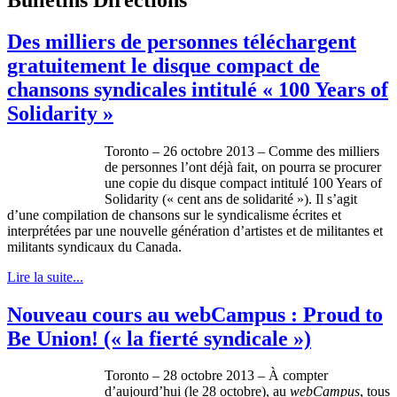
Des milliers de personnes téléchargent
gratuitement le disque compact de
chansons syndicales intitulé « 100 Years of
Solidarity »
Toronto – 26
octobre
2013 –
Comme
des
milliers
de
personnes
l’ont
déjà
fait, on
pourra
se procurer
une
copie
du
disque
compact
intitulé
100 Years of
Solidarity (« cent
ans
de
solidarité
»). Il
s’agit
d’une
compilation de chansons
sur
le
syndicalisme
écrites
et
interprétées
par
une
nouvelle
génération
d’artistes
et de
militantes
et
militants
syndicaux
du Canada.
Lire la suite...
Nouveau cours au webCampus : Proud to
Be Union! (« la fierté syndicale »)
Toronto – 28
octobre
2013 –
À
compter
d’aujourd’hui
(le 28
octobre
), au
webCampus
,
tous