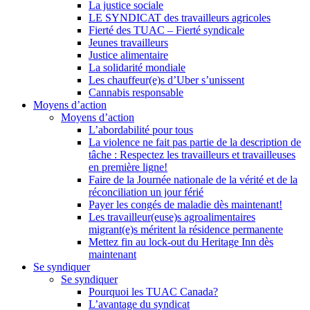
La justice sociale
LE SYNDICAT des travailleurs agricoles
Fierté des TUAC – Fierté syndicale
Jeunes travailleurs
Justice alimentaire
La solidarité mondiale
Les chauffeur(e)s d’Uber s’unissent
Cannabis responsable
Moyens d’action
Moyens d’action
L’abordabilité pour tous
La violence ne fait pas partie de la description de
tâche : Respectez les travailleurs et travailleuses
en première ligne!
Faire de la Journée nationale de la vérité et de la
réconciliation un jour férié
Payer les congés de maladie dès maintenant!
Les travailleur(euse)s agroalimentaires
migrant(e)s méritent la résidence permanente
Mettez fin au lock-out du Heritage Inn dès
maintenant
Se syndiquer
Se syndiquer
Pourquoi les TUAC Canada?
L’avantage du syndicat