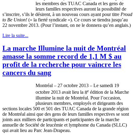
les
membres
des
TUAC
Canada et les
gens
de
leurs
familles
respectives
auront
la
possibilité
de
s’inscrire
,
s’ils
le
désirent
,
à
un nouveau
cours
ayant
pour
titre
Proud
to Be Union!
(« la
fierté
syndicale
»).
Ce
cours
se
tiendra
jusqu’au
22
novembre
2013. (Pour
l’instant
, on ne le
donnera
qu’en
anglais
.)
Lire la suite...
La marche Illumine la nuit de Montréal
amasse la somme record de 1,1 M $ au
profit de la recherche pour vaincre les
cancers du sang
Montréal
– 27
octobre
2013 – Le
samedi
19
e
octobre
2013
avait
lieu la
8
édition
de la
Marche
illumine la
nuit
de
Montréal
. Pour
l’occasion
,
plusieurs
membres
,
employés
et
dirigeants
des
sections locales 500 et 501 des
TUAC
Canada de la
grande
région
de
Montréal
ainsi
que
des
gens
de
leurs
familles
respectives
se
sont
joints aux
milliers
de participants et
participantes
de la
marche
annuelle
de
Société
de
leucémie
et
lymphome
du Canada (
SLLC
)
qui
avait
lieu au
Parc
Jean-Drapeau
.