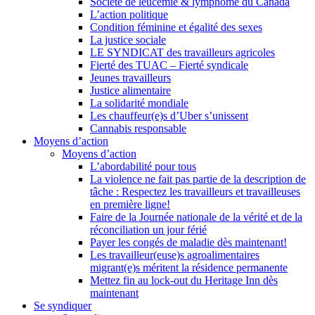
Société de leucémie & lymphome du Canada
L’action politique
Condition féminine et égalité des sexes
La justice sociale
LE SYNDICAT des travailleurs agricoles
Fierté des TUAC – Fierté syndicale
Jeunes travailleurs
Justice alimentaire
La solidarité mondiale
Les chauffeur(e)s d’Uber s’unissent
Cannabis responsable
Moyens d’action
Moyens d’action
L’abordabilité pour tous
La violence ne fait pas partie de la description de
tâche : Respectez les travailleurs et travailleuses
en première ligne!
Faire de la Journée nationale de la vérité et de la
réconciliation un jour férié
Payer les congés de maladie dès maintenant!
Les travailleur(euse)s agroalimentaires
migrant(e)s méritent la résidence permanente
Mettez fin au lock-out du Heritage Inn dès
maintenant
Se syndiquer