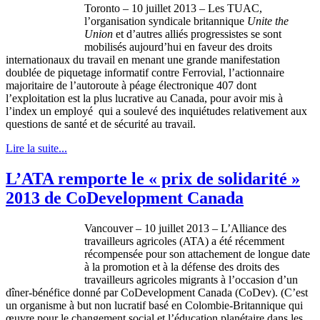
Toronto – 10 juillet 2013 – Les TUAC,
l’organisation syndicale britannique
Unite the
Union
et d’autres alliés progressistes se sont
mobilisés aujourd’hui en faveur des droits
internationaux du travail en menant une grande manifestation
doublée de piquetage informatif contre Ferrovial, l’actionnaire
majoritaire de l’autoroute à péage électronique 407 dont
l’exploitation est la plus lucrative au Canada, pour avoir mis à
l’index un employé qui a soulevé des inquiétudes relativement aux
questions de santé et de sécurité au travail.
Lire la suite...
L’ATA remporte le « prix de solidarité »
2013 de CoDevelopment Canada
Vancouver – 10
juillet
2013 –
L’Alliance
des
travailleurs
agricoles
(ATA) a
été
récemment
récompensée
pour son
attachement
de
longue
date
à
la promotion et
à
la
défense
des
droits
des
travailleurs
agricoles
migrants
à
l’occasion
d’un
dîner-bénéfice
donné
par
CoDevelopment
Canada (
CoDev
). (
C’est
un
organisme
à
but non
lucratif
basé
en
Colombie-Britannique
qui
œuvre
pour le
changement
social et
l’éducation
planétaire
dans
les