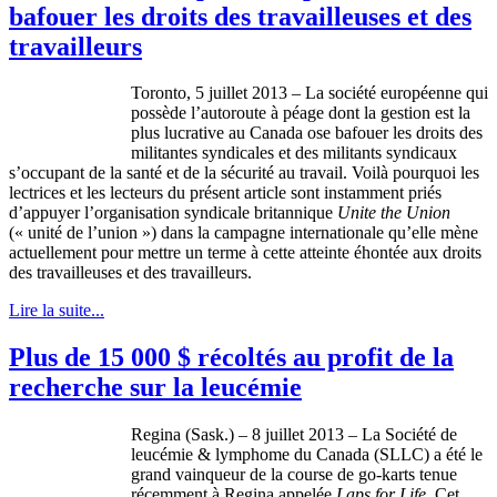
bafouer les droits des travailleuses et des
travailleurs
Toronto, 5 juillet 2013 – La société européenne qui
possède l’autoroute à péage dont la gestion est la
plus lucrative au Canada ose bafouer les droits des
militantes syndicales et des militants syndicaux
s’occupant de la santé et de la sécurité au travail. Voilà pourquoi les
lectrices et les lecteurs du présent article sont instamment priés
d’appuyer l’organisation syndicale britannique
Unite the Union
(« unité de l’union ») dans la campagne internationale qu’elle mène
actuellement pour mettre un terme à cette atteinte éhontée aux droits
des travailleuses et des travailleurs.
Lire la suite...
Plus de 15 000 $ récoltés au profit de la
recherche sur la leucémie
Regina (Sask.) – 8
juillet
2013 – La
Société
de
leucémie
&
lymphome
du Canada (
SLLC
) a
été
le
grand
vainqueur
de la course de
go-karts
tenue
récemment
à
Regina
appelée
Laps for Life.
Cet