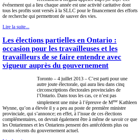
événement
qui a lieu
chaque
année
est
une
activité
caritative
dont
tous
les profits
sont
versés
à
la
SLLC
pour le
financement
des efforts
de
recherche
qui
permettront
de
sauver
des vies.
Lire la suite...
Les élections partielles en Ontario :
occasion pour les travailleuses et les
travailleurs de se faire entendre avec
vigueur auprès du gouvernement
Toronto – 4
juillet
2013 –
C’est
parti
pour
une
autre
joute
électorale
, qui aura lieu
dans
cinq
circonscriptions
électorales
provinciales
de
l’Ontario
.
Dans
tous
les
cas
,
ce
n’est
pas
me
simplement
une
mise
à
l’épreuve
de M
Kathleen
Wynne
,
qu’on
a
élevée
il
y a
peu
au
poste
de
première
ministre
provinciale
, qui
s’annonce
; en
effet
,
à
l’issue
de
ces
élections
complémentaires
, on
devrait
également
être
à
même
de savoir
ce
que
les
Ontariennes
et les
Ontariens
pensent
des
antécédents
plus
ou
moins
récents
du
gouvernement
actuel
.