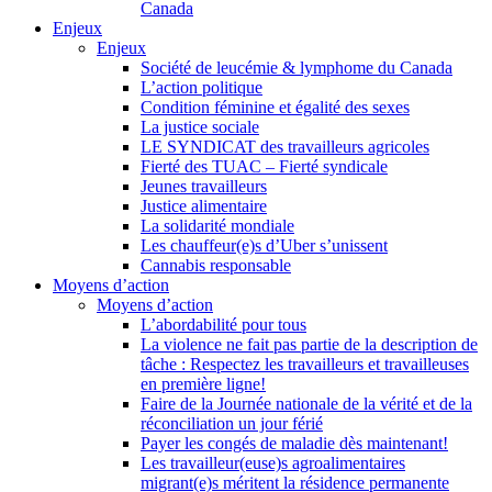
Canada
Enjeux
Enjeux
Société de leucémie & lymphome du Canada
L’action politique
Condition féminine et égalité des sexes
La justice sociale
LE SYNDICAT des travailleurs agricoles
Fierté des TUAC – Fierté syndicale
Jeunes travailleurs
Justice alimentaire
La solidarité mondiale
Les chauffeur(e)s d’Uber s’unissent
Cannabis responsable
Moyens d’action
Moyens d’action
L’abordabilité pour tous
La violence ne fait pas partie de la description de
tâche : Respectez les travailleurs et travailleuses
en première ligne!
Faire de la Journée nationale de la vérité et de la
réconciliation un jour férié
Payer les congés de maladie dès maintenant!
Les travailleur(euse)s agroalimentaires
migrant(e)s méritent la résidence permanente