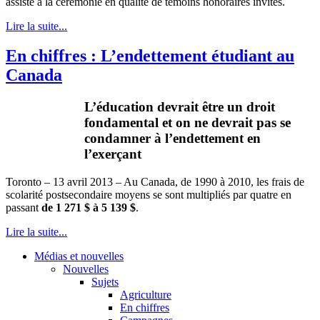
assisté à la cérémonie en qualité de témoins honoraires invités.
Lire la suite...
En chiffres : L’endettement étudiant au
Canada
L’éducation
devrait
être
un
droit
fondamental
et on ne
devrait
pas se
condamner
à
l’endettement
en
l’exerçant
Toronto – 13
avril
2013 – Au Canada, de 1990
à
2010, les
frais
de
scolarité
postsecondaire
moyens
se
sont
multipliés
par
quatre
en
passant
de 1 271 $
à
5 139 $
.
Lire la suite...
Médias et nouvelles
Nouvelles
Sujets
Agriculture
En chiffres