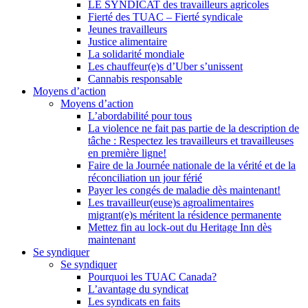
LE SYNDICAT des travailleurs agricoles
Fierté des TUAC – Fierté syndicale
Jeunes travailleurs
Justice alimentaire
La solidarité mondiale
Les chauffeur(e)s d’Uber s’unissent
Cannabis responsable
Moyens d’action
Moyens d’action
L’abordabilité pour tous
La violence ne fait pas partie de la description de
tâche : Respectez les travailleurs et travailleuses
en première ligne!
Faire de la Journée nationale de la vérité et de la
réconciliation un jour férié
Payer les congés de maladie dès maintenant!
Les travailleur(euse)s agroalimentaires
migrant(e)s méritent la résidence permanente
Mettez fin au lock-out du Heritage Inn dès
maintenant
Se syndiquer
Se syndiquer
Pourquoi les TUAC Canada?
L’avantage du syndicat
Les syndicats en faits