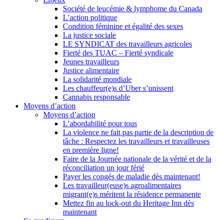
Société de leucémie & lymphome du Canada
L’action politique
Condition féminine et égalité des sexes
La justice sociale
LE SYNDICAT des travailleurs agricoles
Fierté des TUAC – Fierté syndicale
Jeunes travailleurs
Justice alimentaire
La solidarité mondiale
Les chauffeur(e)s d’Uber s’unissent
Cannabis responsable
Moyens d’action
Moyens d’action
L’abordabilité pour tous
La violence ne fait pas partie de la description de
tâche : Respectez les travailleurs et travailleuses
en première ligne!
Faire de la Journée nationale de la vérité et de la
réconciliation un jour férié
Payer les congés de maladie dès maintenant!
Les travailleur(euse)s agroalimentaires
migrant(e)s méritent la résidence permanente
Mettez fin au lock-out du Heritage Inn dès
maintenant