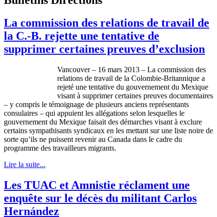
La commission des relations de travail de
la C.-B. rejette une tentative de
supprimer certaines preuves d’exclusion
Vancouver – 16 mars 2013 – La commission des
relations de travail de la
Colombie-Britannique
a
rejeté
une
tentative du
gouvernement
du
Mexique
visant
à
supprimer
certaines
preuves
documentaires
– y
compris
le
témoignage
de
plusieurs
anciens
représentants
consulaires
– qui
appuient
les
allégations
selon
lesquelles
le
gouvernement
du
Mexique
faisait
des
démarches
visant
à
exclure
certains
sympathisants
syndicaux
en les
mettant
sur
une
liste
noire de
sorte
qu’ils
ne
puissent
revenir
au Canada
dans
le cadre du
programme
des
travailleurs
migrants.
Lire la suite...
Les TUAC et Amnistie réclament une
enquête sur le décès du militant Carlos
Hernández