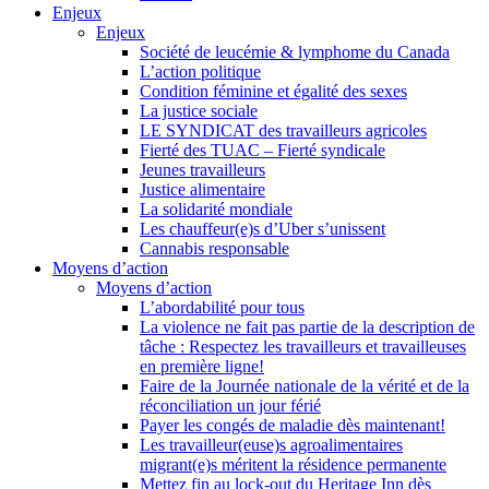
Enjeux
Enjeux
Société de leucémie & lymphome du Canada
L’action politique
Condition féminine et égalité des sexes
La justice sociale
LE SYNDICAT des travailleurs agricoles
Fierté des TUAC – Fierté syndicale
Jeunes travailleurs
Justice alimentaire
La solidarité mondiale
Les chauffeur(e)s d’Uber s’unissent
Cannabis responsable
Moyens d’action
Moyens d’action
L’abordabilité pour tous
La violence ne fait pas partie de la description de
tâche : Respectez les travailleurs et travailleuses
en première ligne!
Faire de la Journée nationale de la vérité et de la
réconciliation un jour férié
Payer les congés de maladie dès maintenant!
Les travailleur(euse)s agroalimentaires
migrant(e)s méritent la résidence permanente
Mettez fin au lock-out du Heritage Inn dès