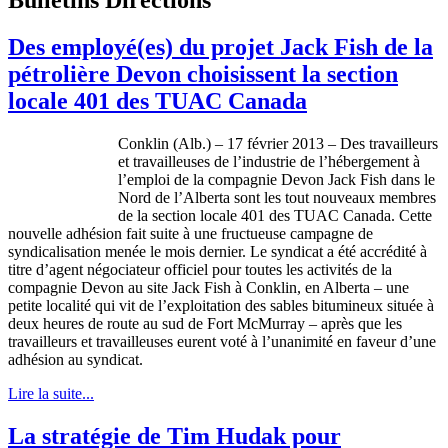
Des employé(es) du projet Jack Fish de la
pétrolière Devon choisissent la section
locale 401 des TUAC Canada
Conklin (
Alb
.) – 17
février
2013 – Des
travailleurs
et
travailleuses
de
l’industrie
de
l’hébergement
à
l’emploi
de la
compagnie
Devon Jack Fish
dans
le
Nord
de
l’Alberta
sont
les tout nouveaux
membres
de la section locale 401 des
TUAC
Canada.
Cette
nouvelle
adhésion
fait suite
à
une
fructueuse
campagne
de
syndicalisation
menée
le
mois
dernier. Le
syndicat
a
été
accrédité
à
titre
d’agent
négociateur
officiel
pour
toutes
les
activités
de la
compagnie
Devon au site Jack Fish
à
Conklin, en Alberta –
une
petite
localité
qui
vit
de
l’exploitation
des sables
bitumineux
située
à
deux
heures
de route au
sud
de Fort McMurray –
après
que
les
travailleurs
et
travailleuses
eurent
voté
à
l’unanimité
en
faveur
d’une
adhésion
au
syndicat
.
Lire la suite...
La stratégie de Tim Hudak pour