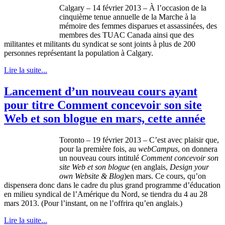
Calgary – 14 février 2013 – À l’occasion de la
cinquième tenue annuelle de la Marche à la
mémoire des femmes disparues et assassinées, des
membres des TUAC Canada ainsi que des
militantes et militants du syndicat se sont joints à plus de 200
personnes représentant la population à Calgary.
Lire la suite...
Lancement d’un nouveau cours ayant
pour titre Comment concevoir son site
Web et son blogue en mars, cette année
Toronto – 19
février
2013 –
C’est
avec
plaisir
que
,
pour la
première
fois
, au
webCampus
, on
donnera
un nouveau
cours
intitulé
Comment
concevoir
son
site Web et son
blogue
(en
anglais
,
Design your
own Website & Blog
)en mars.
Ce
cours
,
qu’on
dispensera
donc
dans
le cadre du plus grand
programme
d’éducation
en milieu
syndical
de
l’Amérique
du
Nord
, se
tiendra
du 4 au 28
mars 2013. (Pour
l’instant
, on ne
l’offrira
qu’en
anglais
.)
Lire la suite...