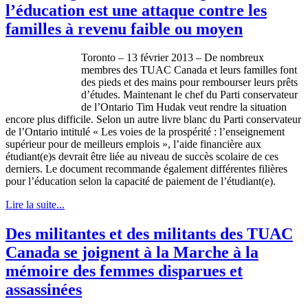
l’éducation est une attaque contre les
familles à revenu faible ou moyen
Toronto – 13
février
2013 – De
nombreux
membres
des
TUAC
Canada et
leurs
familles
font
des
pieds
et des mains pour
rembourser
leurs
prêts
d’études
.
Maintenant
le chef du
Parti
conservateur
de
l’Ontario
Tim
Hudak
veut
rendre
la situation
encore plus
difficile
.
Selon
un
autre
livre
blanc
du
Parti
conservateur
de
l’Ontario
intitulé
« Les
voies
de la
prospérité
:
l’enseignement
supérieur
pour de
meilleurs
emplois
»,
l’aide
financière
aux
étudiant
(e)s
devrait
être
liée
au
niveau
de
succès
scolaire
de
ces
derniers
. Le document
recommande
également
différentes
filières
pour
l’éducation
selon
la
capacité
de
paiement
de
l’étudiant
(e).
Lire la suite...
Des militantes et des militants des TUAC
Canada se joignent à la Marche à la
mémoire des femmes disparues et
assassinées