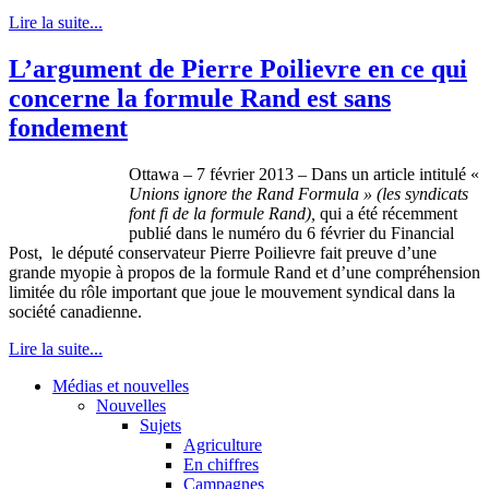
Lire la suite...
L’argument de Pierre Poilievre en ce qui
concerne la formule Rand est sans
fondement
Ottawa – 7
février
2013 –
Dans
un article
intitulé
«
Unions ignore the Rand Formula » (les
syndicats
font
fi
de la
formule
Rand),
qui a
été
récemment
publié
dans
le
numéro
du 6
février
du Financial
Post, le
député
conservateur
Pierre
Poilievre
fait
preuve
d’une
grande
myopie
à
propos
de la
formule
Rand et
d’une
compréhension
limitée
du
rôle
important
que
joue
le
mouvement
syndical
dans
la
société
canadienne
.
Lire la suite...
Médias et nouvelles
Nouvelles
Sujets
Agriculture
En chiffres
Campagnes