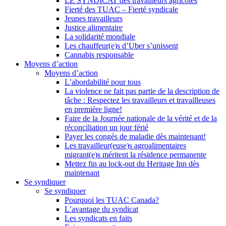
LE SYNDICAT des travailleurs agricoles
Fierté des TUAC – Fierté syndicale
Jeunes travailleurs
Justice alimentaire
La solidarité mondiale
Les chauffeur(e)s d’Uber s’unissent
Cannabis responsable
Moyens d’action
Moyens d’action
L’abordabilité pour tous
La violence ne fait pas partie de la description de
tâche : Respectez les travailleurs et travailleuses
en première ligne!
Faire de la Journée nationale de la vérité et de la
réconciliation un jour férié
Payer les congés de maladie dès maintenant!
Les travailleur(euse)s agroalimentaires
migrant(e)s méritent la résidence permanente
Mettez fin au lock-out du Heritage Inn dès
maintenant
Se syndiquer
Se syndiquer
Pourquoi les TUAC Canada?
L’avantage du syndicat
Les syndicats en faits