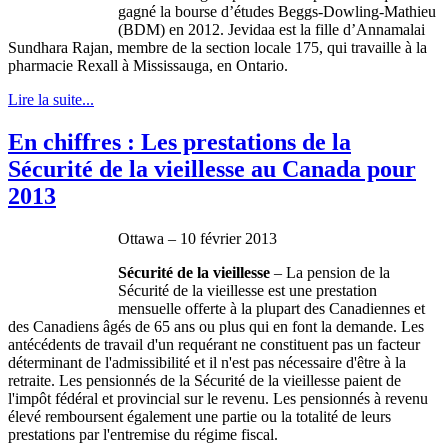
gagné
la bourse
d’études
Beggs-Dowling-Mathieu
(
BDM
) en 2012.
Jevidaa
est
la
fille
d’Annamalai
Sundhara
Rajan
,
membre
de la section locale 175, qui
travaille
à
la
pharmacie
Rexall
à
Mississauga, en Ontario.
Lire la suite...
En chiffres : Les prestations de la
Sécurité de la vieillesse au Canada pour
2013
Ottawa – 10
février
2013
Sécurité
de la
vieillesse
– La pension de la
Sécurité
de la
vieillesse
est
une
prestation
mensuelle
offerte
à
la
plupart
des
Canadiennes
et
des
Canadiens
âgés
de 65
ans
ou
plus qui en font la
demande
. Les
antécédents
de travail
d'un
requérant
ne constituent pas un
facteur
déterminant
de
l'admissibilité
et
il
n'est
pas
nécessaire
d'être
à
la
retraite
. Les
pensionnés
de la
Sécurité
de la
vieillesse
paient
de
l'impôt
fédéral
et provincial
sur
le
revenu
. Les
pensionnés
à
revenu
élevé
remboursent
également
une
partie
ou
la
totalité
de
leurs
prestations
par
l'entremise
du
régime
fiscal.