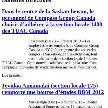
Dans le centre de la Saskatchewan, le
personnel de Compass Group Canada
choisit d’adhérer à la section locale 1400
des TUAC Canada
Saskatoon (Sask.) – 8
f
évrier
2013 – Les
employées
et les
employés
de Compass Group
Canada au TCU Place (
centre
des arts et des
congrès
)
à
Saskatoon, en Saskatchewan, font
désormais
partie
de la section locale 1400 des
TUAC
Canada.
Cette
nouvelle
adhésion
se fait
à
la suite
d’une
campagne
fructueuse
de
syndicalisation
menée
le
mois
dernier.
Lire la suite...
Jevidaa Annamalai (section locale 175)
remporte une bourse d’études BDM 2012
Mississauga (Ont.) – 9
février
2013 –
Jevidaa
Annamalai
figure
parmi
les 18
personnes
qui
ont