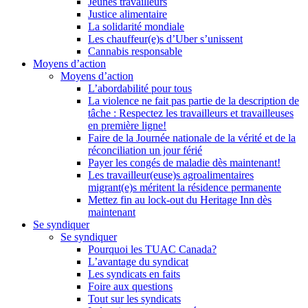
Jeunes travailleurs
Justice alimentaire
La solidarité mondiale
Les chauffeur(e)s d’Uber s’unissent
Cannabis responsable
Moyens d’action
Moyens d’action
L’abordabilité pour tous
La violence ne fait pas partie de la description de
tâche : Respectez les travailleurs et travailleuses
en première ligne!
Faire de la Journée nationale de la vérité et de la
réconciliation un jour férié
Payer les congés de maladie dès maintenant!
Les travailleur(euse)s agroalimentaires
migrant(e)s méritent la résidence permanente
Mettez fin au lock-out du Heritage Inn dès
maintenant
Se syndiquer
Se syndiquer
Pourquoi les TUAC Canada?
L’avantage du syndicat
Les syndicats en faits
Foire aux questions
Tout sur les syndicats