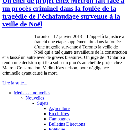
Un chef de projet chez Metron fait face à
un procès criminel dans la foulée de la
tragédie de l’échafaudage survenue à la
veille de Noël
Toronto – 17
janvier
2013 –
L’appel
à
la justice a
franchi
une
étape
supplémentaire
dans
la
foulée
d’une
tragédie
survenue
à
Toronto la
veille
de
Noël
qui a
tué
quatre
travailleurs
de la construction
et a
laissé
un
autre
avec
de graves
blessures
. Un
juge
de
l’Ontario
a
rendu
une
décision
qui
fera
subir
un
procès
au chef de
projet
chez
Metron
Construction,
Vadim
Kazenelson
, pour
négligence
criminelle
ayant
causé
la
mort
.
Lire la suite...
Médias et nouvelles
Nouvelles
Sujets
Agriculture
En chiffres
Campagnes
Bulletins Directions
Politique