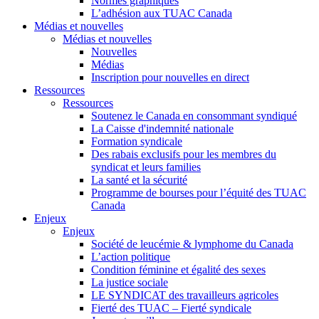
Normes graphiques
L’adhésion aux TUAC Canada
Médias et nouvelles
Médias et nouvelles
Nouvelles
Médias
Inscription pour nouvelles en direct
Ressources
Ressources
Soutenez le Canada en consommant syndiqué
La Caisse d'indemnité nationale
Formation syndicale
Des rabais exclusifs pour les membres du
syndicat et leurs families
La santé et la sécurité
Programme de bourses pour l’équité des TUAC
Canada
Enjeux
Enjeux
Société de leucémie & lymphome du Canada
L’action politique
Condition féminine et égalité des sexes
La justice sociale
LE SYNDICAT des travailleurs agricoles
Fierté des TUAC – Fierté syndicale