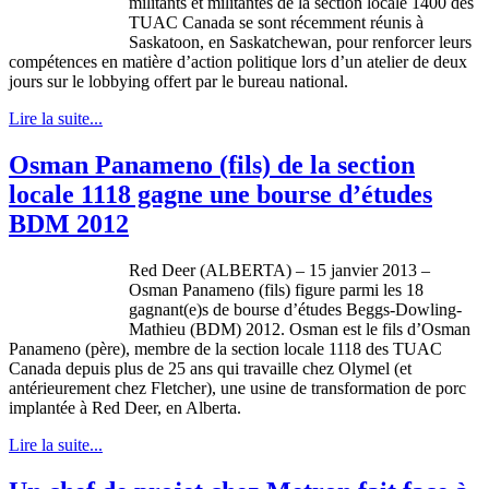
militants et
militantes
de la section locale 1400 des
TUAC
Canada se
sont
récemment
réunis
à
Saskatoon, en Saskatchewan, pour
renforcer
leurs
compétences
en
matière
d’action
politique
lors
d’un
atelier de
deux
jours
sur
le lobbying
offert
par le bureau national.
Lire la suite...
Osman Panameno (fils) de la section
locale 1118 gagne une bourse d’études
BDM 2012
Red Deer (ALBERTA) – 15
janvier
2013 –
Osman
Panameno
(
fils
) figure
parmi
les 18
gagnant
(e)s de bourse
d’études
Beggs-Dowling-
Mathieu
(
BDM
) 2012.
Osman
est
le
fils
d’Osman
Panameno
(
père
),
membre
de la section locale 1118 des
TUAC
Canada
depuis
plus de 25
ans
qui
travaille
chez
Olymel
(et
antérieurement
chez
Fletcher),
une
usine
de transformation de
porc
implantée
à
Red Deer, en Alberta.
Lire la suite...