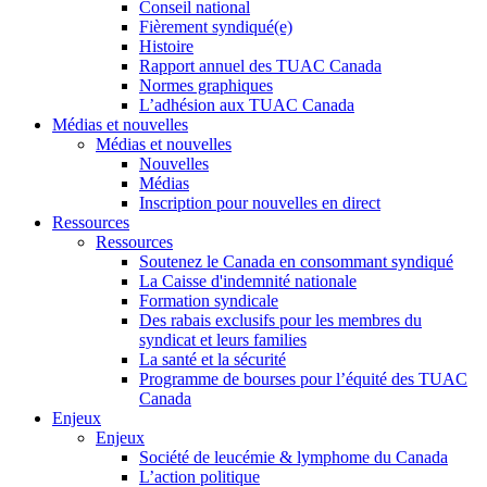
Conseil national
Fièrement syndiqué(e)
Histoire
Rapport annuel des TUAC Canada
Normes graphiques
L’adhésion aux TUAC Canada
Médias et nouvelles
Médias et nouvelles
Nouvelles
Médias
Inscription pour nouvelles en direct
Ressources
Ressources
Soutenez le Canada en consommant syndiqué
La Caisse d'indemnité nationale
Formation syndicale
Des rabais exclusifs pour les membres du
syndicat et leurs families
La santé et la sécurité
Programme de bourses pour l’équité des TUAC
Canada
Enjeux
Enjeux
Société de leucémie & lymphome du Canada
L’action politique