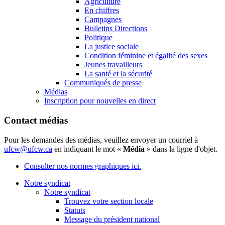
Agriculture
En chiffres
Campagnes
Bulletins Directions
Politique
La justice sociale
Condition féminine et égalité des sexes
Jeunes travailleurs
La santé et la sécurité
Communiqués de presse
Médias
Inscription pour nouvelles en direct
Contact médias
Pour les demandes des médias, veuillez envoyer un courriel à
ufcw@ufcw.ca
en indiquant le mot «
Média
» dans la ligne d'objet.
Consulter nos normes graphiques ici.
Notre syndicat
Notre syndicat
Trouvez votre section locale
Statuts
Message du président national