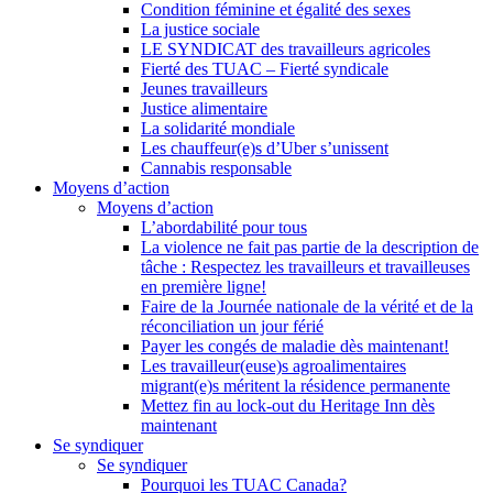
Condition féminine et égalité des sexes
La justice sociale
LE SYNDICAT des travailleurs agricoles
Fierté des TUAC – Fierté syndicale
Jeunes travailleurs
Justice alimentaire
La solidarité mondiale
Les chauffeur(e)s d’Uber s’unissent
Cannabis responsable
Moyens d’action
Moyens d’action
L’abordabilité pour tous
La violence ne fait pas partie de la description de
tâche : Respectez les travailleurs et travailleuses
en première ligne!
Faire de la Journée nationale de la vérité et de la
réconciliation un jour férié
Payer les congés de maladie dès maintenant!
Les travailleur(euse)s agroalimentaires
migrant(e)s méritent la résidence permanente
Mettez fin au lock-out du Heritage Inn dès
maintenant
Se syndiquer
Se syndiquer
Pourquoi les TUAC Canada?