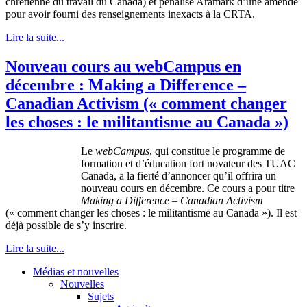
chrétienne
du travail du Canada) et
pénalisé
Aramark
d’une
amende
pour
avoir
fourni
des
renseignements
inexacts
à
la
CRTA
.
Lire la suite...
Nouveau cours au webCampus en
décembre : Making a Difference –
Canadian Activism (« comment changer
les choses : le militantisme au Canada »)
Le
webCampus
, qui
constitue
le
programme
de
formation et
d’éducation
fort
novateur
des
TUAC
Canada, a la
fierté
d’annoncer
qu’il
offrira
un
nouveau
cours
en
décembre
.
Ce
cours
a pour
titre
Making a Difference – Canadian Activism
(« comment changer les
choses
: le
militantisme
au Canada »). Il
est
déjà
possible de
s’y
inscrire
.
Lire la suite...
Médias et nouvelles
Nouvelles
Sujets