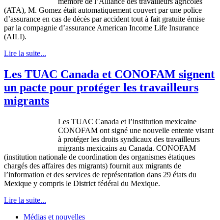
membre
de
l’Alliance
des
travailleurs
agricoles
(ATA), M. Gomez
était
automatiquement
couvert
par
une
police
d’assurance
en
cas
de
décès
par accident tout
à
fait
gratuite
émise
par la
compagnie
d’assurance
American Income Life Insurance
(
AILI
).
Lire la suite...
Les TUAC Canada et CONOFAM signent
un pacte pour protéger les travailleurs
migrants
Les
TUAC
Canada et
l’institution
mexicaine
CONOFAM
ont
signé
une
nouvelle entente
visant
à
protéger
les
droits
syndicaux
des
travailleurs
migrants
mexicains
au Canada.
CONOFAM
(institution
nationale
de coordination des
organismes
étatiques
chargés
des affaires des migrants)
fournit
aux migrants de
l’information
et des services de
représentation
dans
29
états
du
Mexique
y
compris
le District
fédéral
du
Mexique
.
Lire la suite...
Médias et nouvelles