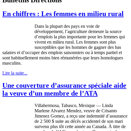
En chiffres : Les femmes en milieu rural
Dans
la
plupart
des pays en
voie
de
développement
,
l’agriculture
demeure
la source
d’emplois
la plus
importante
pour les femmes qui
vivent
en milieu rural. Les femmes
sont
plus
susceptibles
que
les
hommes
de
gagner
des bas
salaires
et
d’occuper
des
emplois
saisonniers
ou
à
temps
partiel
et
sont
habituellement
moins
bien
rémunérées
que
leurs
homologues
masculins
.
Lire la suite...
Une couverture d’assurance spéciale aide
la veuve d’un membre de l’ATA
Villahermosa
, Tabasco,
Mexique
— Linda
Marlene Alvarez Mendez,
veuve
de
Crisanto
Jimenez Gomez, a
reçu
une
indemnité
d’assurance
de 2 500 $ suite au
décès
accidentel
de son
mari
survenu
plus
tôt
cette
année
au Canada.
À
titre
de