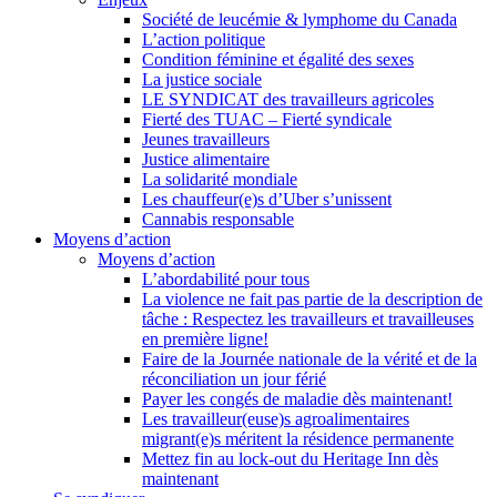
Société de leucémie & lymphome du Canada
L’action politique
Condition féminine et égalité des sexes
La justice sociale
LE SYNDICAT des travailleurs agricoles
Fierté des TUAC – Fierté syndicale
Jeunes travailleurs
Justice alimentaire
La solidarité mondiale
Les chauffeur(e)s d’Uber s’unissent
Cannabis responsable
Moyens d’action
Moyens d’action
L’abordabilité pour tous
La violence ne fait pas partie de la description de
tâche : Respectez les travailleurs et travailleuses
en première ligne!
Faire de la Journée nationale de la vérité et de la
réconciliation un jour férié
Payer les congés de maladie dès maintenant!
Les travailleur(euse)s agroalimentaires
migrant(e)s méritent la résidence permanente
Mettez fin au lock-out du Heritage Inn dès
maintenant