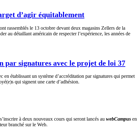
arget d’agir équitablement
ont rassemblés le 13 octobre devant deux magasins Zellers de la
er au détaillant américain de respecter l’expérience, les années de
ar signatures avec le projet de loi 37
ec
en
établissant
un
système
d’accréditation
par signatures qui
permet
oyé
(e)s qui
signent
une
carte
d’adhésion
.
s’inscrire
à
deux
nouveaux
cours
qui
seront
lancés
au
webCampus
en
teur
branché
sur
le Web.