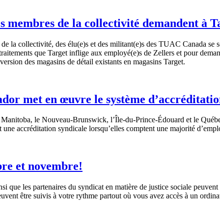
es membres de la collectivité demandent à T
e la collectivité, des élu(e)s et des militant(e)s des TUAC Canada se s
traitements que Target inflige aux employé(e)s de Zellers et pour demand
nversion des magasins de détail existants en magasins Target.
r met en œuvre le système d’accréditation p
 Manitoba, le Nouveau-Brunswick,
l’Île-du-Prince-Édouard
et le
Québ
t
une
accréditation
syndicale
lorsqu’elles
comptent
une
majorité
d’empl
re et novembre!
nsi
que
les
partenaires
du
syndicat
en
matière
de justice
sociale
peuvent
euvent
être
suivis
à
votre
rythme
partout
où
vous
avez
accès
à
un
ordina