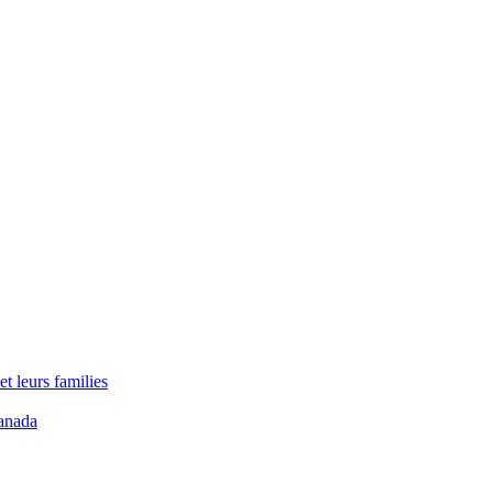
t leurs families
anada