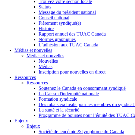
Trouvez votre section locale
Statuts
Message du président national
Conseil national
Fièrement syndiqué(e)
Histoire
Rapport annuel des TUAC Canada
Normes graphiques
L’adhésion aux TUAC Canada
Médias et nouvelles
Médias et nouvelles
Nouvelles
Médias
Inscription pour nouvelles en direct
Ressources
Ressources
Soutenez le Canada en consommant syndiqué
La Caisse d'indemnité nationale
Formation syndicale
Des rabais exclusifs pour les membres du syndicat e
La santé et la sécurité
Programme de bourses pour l’équité des TUAC C
Enjeux
Enjeux
Société de leucémie & lymphome du Canada