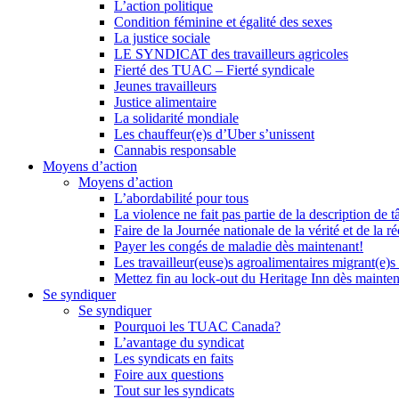
L’action politique
Condition féminine et égalité des sexes
La justice sociale
LE SYNDICAT des travailleurs agricoles
Fierté des TUAC – Fierté syndicale
Jeunes travailleurs
Justice alimentaire
La solidarité mondiale
Les chauffeur(e)s d’Uber s’unissent
Cannabis responsable
Moyens d’action
Moyens d’action
L’abordabilité pour tous
La violence ne fait pas partie de la description de t
Faire de la Journée nationale de la vérité et de la ré
Payer les congés de maladie dès maintenant!
Les travailleur(euse)s agroalimentaires migrant(e)s
Mettez fin au lock-out du Heritage Inn dès mainte
Se syndiquer
Se syndiquer
Pourquoi les TUAC Canada?
L’avantage du syndicat
Les syndicats en faits
Foire aux questions
Tout sur les syndicats