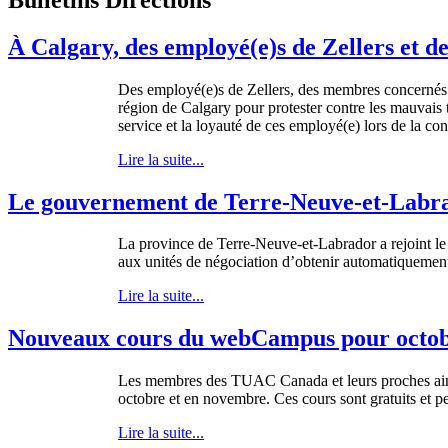
À Calgary, des employé(e)s de Zellers et d
Des employé(e)s de Zellers, des membres concernés d
région de Calgary pour protester contre les mauvais 
service et la loyauté de ces employé(e) lors de la co
Lire la suite...
Le gouvernement de Terre-Neuve-et-Labrado
La province de
Terre-Neuve-et-Labrador
a
rejoint
le
aux
unités
de
négociation
d’obtenir
automatiquemen
Lire la suite...
Nouveaux cours du webCampus pour octob
Les
membres
des
TUAC
Canada et
leurs
proches
ai
octobre
et en
novembre
.
Ces
cours
sont
gratuits
et
p
Lire la suite...