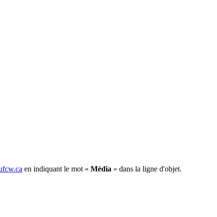
fcw.ca
en indiquant le mot «
Média
» dans la ligne d'objet.