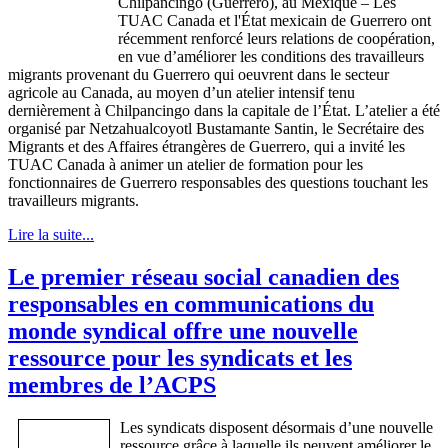
Chilpancingo
(Guerrero), au
Mexique
– Les
TUAC
Canada et
l'État
mexicain
de Guerrero
ont
récemment
renforcé
leurs
relations de
coopération
,
en
vue
d’améliorer
les conditions des
travailleurs
migrants
provenant
du Guerrero qui
oeuvrent
dans
le
secteur
agricole
au Canada, au
moyen
d’un
atelier
intensif
tenu
dernièrement
à
Chilpancingo
dans
la
capitale
de
l’État
.
L’atelier
a
été
organisé
par
Netzahualcoyotl
Bustamante
Santin
, le
Secrétaire
des
Migrants et des Affaires
étrangères
de Guerrero, qui a
invité
les
TUAC
Canada
à
animer
un atelier de formation pour les
fonctionnaires
de Guerrero
responsables
des questions
touchant
les
travailleurs
migrants.
Lire la suite...
Le premier réseau social canadien des
responsables en communications du
monde syndical offre une nouvelle
ressource pour les syndicats et les
membres de l’ACPS
Les
syndicats
disposent
désormais
d’une
nouvelle
ressource
grâce
à
laquelle
ils
peuvent
améliorer
le