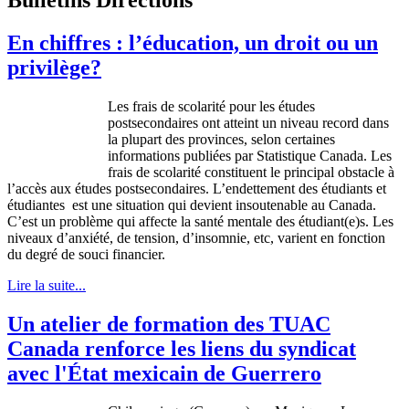
En chiffres : l’éducation, un droit ou un
privilège?
Les
frais
de
scolarité
pour les
études
postsecondaires
ont
atteint
un
niveau
record
dans
la
plupart
des provinces,
selon
certaines
informations
publiées
par
Statistique
Canada. Les
frais
de
scolarité
constituent le principal obstacle
à
l’accès
aux
études
postsecondaires
.
L’endettement
des
étudiants
et
étudiantes
est
une
situation qui
devient
insoutenable
au Canada.
C’est
un
problème
qui
affecte
la
santé
mentale
des
étudiant
(e)s. Les
niveaux
d’anxiété
, de tension,
d’insomnie
, etc,
varient
en
fonction
du
degré
de
souci
financier.
Lire la suite...
Un atelier de formation des TUAC
Canada renforce les liens du syndicat
avec l'État mexicain de Guerrero