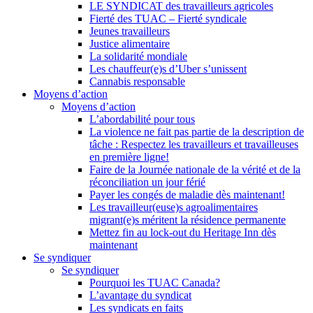
LE SYNDICAT des travailleurs agricoles
Fierté des TUAC – Fierté syndicale
Jeunes travailleurs
Justice alimentaire
La solidarité mondiale
Les chauffeur(e)s d’Uber s’unissent
Cannabis responsable
Moyens d’action
Moyens d’action
L’abordabilité pour tous
La violence ne fait pas partie de la description de
tâche : Respectez les travailleurs et travailleuses
en première ligne!
Faire de la Journée nationale de la vérité et de la
réconciliation un jour férié
Payer les congés de maladie dès maintenant!
Les travailleur(euse)s agroalimentaires
migrant(e)s méritent la résidence permanente
Mettez fin au lock-out du Heritage Inn dès
maintenant
Se syndiquer
Se syndiquer
Pourquoi les TUAC Canada?
L’avantage du syndicat
Les syndicats en faits