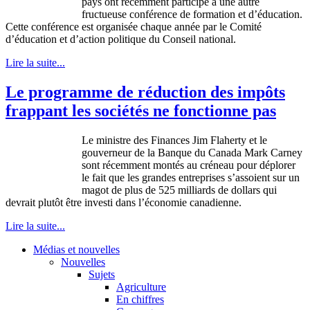
pays
ont
récemment
participé
à
une
autre
fructueuse
conférence
de formation et
d’éducation
.
Cette
conférence
est
organisée
chaque
année
par le
Comité
d’éducation
et
d’action
politique
du
Conseil
national.
Lire la suite...
Le programme de réduction des impôts
frappant les sociétés ne fonctionne pas
Le
ministre
des Finances Jim Flaherty et le
gouverneur
de la
Banque
du Canada Mark Carney
sont
récemment
montés
au
créneau
pour
déplorer
le fait
que
les
grandes
entreprises
s’assoient
sur
un
magot
de plus de 525 milliards de dollars qui
devrait
plutôt
être
investi
dans
l’économie
canadienne
.
Lire la suite...
Médias et nouvelles
Nouvelles
Sujets
Agriculture
En chiffres