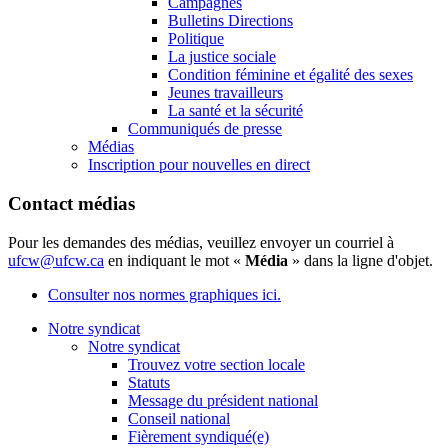
Campagnes
Bulletins Directions
Politique
La justice sociale
Condition féminine et égalité des sexes
Jeunes travailleurs
La santé et la sécurité
Communiqués de presse
Médias
Inscription pour nouvelles en direct
Contact médias
Pour les demandes des médias, veuillez envoyer un courriel à
ufcw@ufcw.ca
en indiquant le mot «
Média
» dans la ligne d'objet.
Consulter nos normes graphiques ici.
Notre syndicat
Notre syndicat
Trouvez votre section locale
Statuts
Message du président national
Conseil national
Fièrement syndiqué(e)