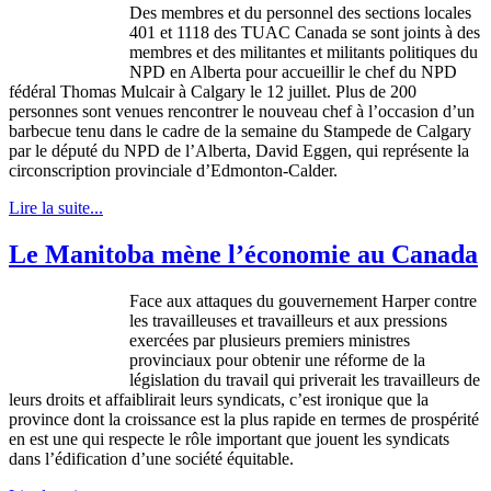
Des
membres
et du personnel des sections locales
401 et 1118 des
TUAC
Canada se
sont
joints
à
des
membres
et des
militantes
et militants
politiques
du
NPD
en Alberta pour
accueillir
le chef du
NPD
fédéral
Thomas
Mulcair
à
Calgary le 12
juillet
. Plus de 200
personnes
sont
venues
rencontrer
le nouveau chef
à
l’occasion
d’un
barbecue
tenu
dans
le cadre de la
semaine
du Stampede de Calgary
par le
député
du
NPD
de
l’Alberta
, David
Eggen
, qui
représente
la
circonscription
provinciale
d’Edmonton-Calder
.
Lire la suite...
Le Manitoba mène l’économie au Canada
Face aux
attaques
du
gouvernement
Harper
contre
les
travailleuses
et
travailleurs
et aux
pressions
exercées
par
plusieurs
premiers
ministres
provinciaux
pour
obtenir
une
réforme
de la
législation
du travail qui
priverait
les
travailleurs
de
leurs
droits
et
affaiblirait
leurs
syndicats
,
c’est
ironique
que
la
province
dont
la
croissance
est
la plus
rapide
en
termes
de
prospérité
en
est
une
qui
respecte
le
rôle
important
que
jouent
les
syndicats
dans
l’édification
d’une
société
équitable
.