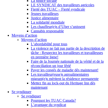
La justice sociale
LE SYNDICAT des travailleurs agricoles
Fierté des TUAC – Fierté syndicale
Jeunes travailleurs
Justice alimentaire
La solidarité mondiale
Les chauffeur(e)s d’Uber s’unissent
Cannabis responsable
Moyens d’action
Moyens d’action
L’abordabilité pour tous
La violence ne fait pas partie de la description de
tâche : Respectez les travailleurs et travailleuses
en première ligne!
Faire de la Journée nationale de la vérité et de la
réconciliation un jour férié
Payer les congés de maladie dès maintenant!
Les travailleur(euse)s agroalimentaires
migrant(e)s méritent la résidence permanente
Mettez fin au lock-out du Heritage Inn dès
maintenant
Se syndiquer
Se syndiquer
Pourquoi les TUAC Canada?
L’avantage du syndicat