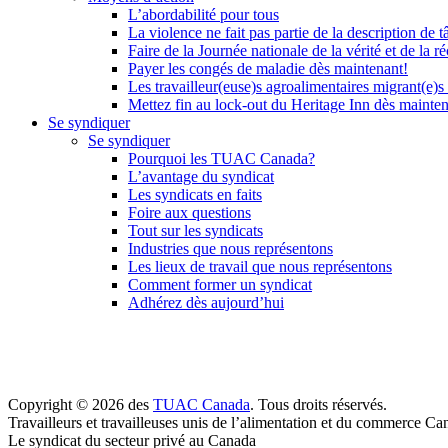
L’abordabilité pour tous
La violence ne fait pas partie de la description de t
Faire de la Journée nationale de la vérité et de la ré
Payer les congés de maladie dès maintenant!
Les travailleur(euse)s agroalimentaires migrant(e)s
Mettez fin au lock-out du Heritage Inn dès mainte
Se syndiquer
Se syndiquer
Pourquoi les TUAC Canada?
L’avantage du syndicat
Les syndicats en faits
Foire aux questions
Tout sur les syndicats
Industries que nous représentons
Les lieux de travail que nous représentons
Comment former un syndicat
Adhérez dès aujourd’hui
Copyright © 2026 des
TUAC Canada
. Tous droits réservés.
Travailleurs et travailleuses unis de l’alimentation et du commerce Ca
Le syndicat du secteur privé au Canada