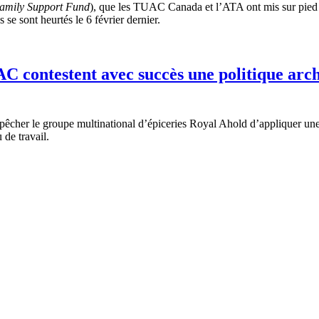
amily Support Fund
), que les TUAC Canada et l’ATA ont mis sur pied af
 se sont heurtés le 6 février dernier.
C contestent avec succès une politique arc
pêcher
le
groupe
multinational
d’épiceries
Royal Ahold
d’appliquer
un
 de travail.