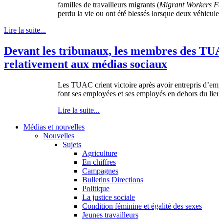
familles de travailleurs migrants (
Migrant Workers F
perdu la vie ou ont été blessés lorsque deux véhicules
Lire la suite...
Devant les tribunaux, les membres des TUA
relativement aux médias sociaux
Les
TUAC
crient
victoire
après
avoir
entrepris
d’em
font
ses
employées
et
ses
employés
en
dehors
du lieu
Lire la suite...
Médias et nouvelles
Nouvelles
Sujets
Agriculture
En chiffres
Campagnes
Bulletins Directions
Politique
La justice sociale
Condition féminine et égalité des sexes
Jeunes travailleurs