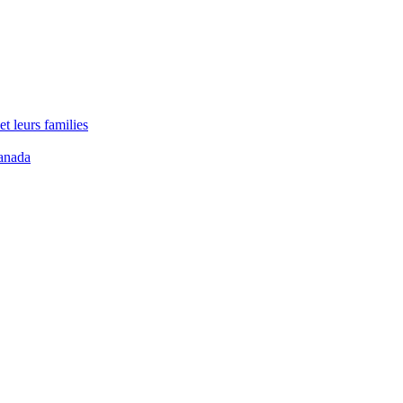
t leurs families
anada