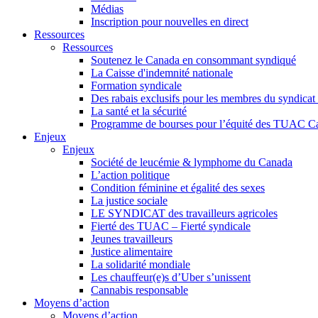
Médias
Inscription pour nouvelles en direct
Ressources
Ressources
Soutenez le Canada en consommant syndiqué
La Caisse d'indemnité nationale
Formation syndicale
Des rabais exclusifs pour les membres du syndicat e
La santé et la sécurité
Programme de bourses pour l’équité des TUAC C
Enjeux
Enjeux
Société de leucémie & lymphome du Canada
L’action politique
Condition féminine et égalité des sexes
La justice sociale
LE SYNDICAT des travailleurs agricoles
Fierté des TUAC – Fierté syndicale
Jeunes travailleurs
Justice alimentaire
La solidarité mondiale
Les chauffeur(e)s d’Uber s’unissent
Cannabis responsable
Moyens d’action
Moyens d’action