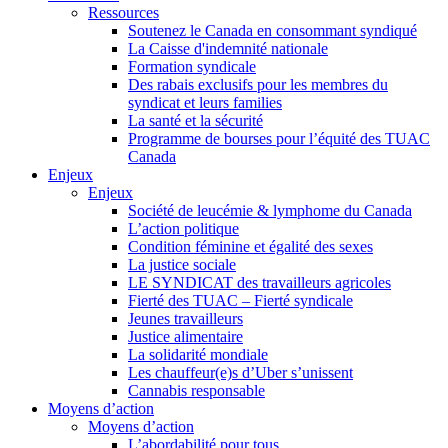
Ressources
Soutenez le Canada en consommant syndiqué
La Caisse d'indemnité nationale
Formation syndicale
Des rabais exclusifs pour les membres du
syndicat et leurs families
La santé et la sécurité
Programme de bourses pour l’équité des TUAC
Canada
Enjeux
Enjeux
Société de leucémie & lymphome du Canada
L’action politique
Condition féminine et égalité des sexes
La justice sociale
LE SYNDICAT des travailleurs agricoles
Fierté des TUAC – Fierté syndicale
Jeunes travailleurs
Justice alimentaire
La solidarité mondiale
Les chauffeur(e)s d’Uber s’unissent
Cannabis responsable
Moyens d’action
Moyens d’action
L’abordabilité pour tous