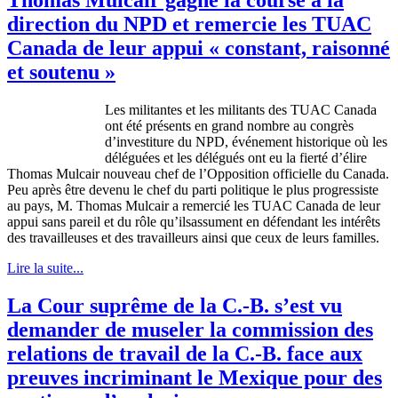
direction du NPD et remercie les TUAC
Canada de leur appui « constant, raisonné
et soutenu »
Les
militantes
et les militants des
TUAC
Canada
ont
été
présents
en grand
nombre
au
congrès
d’investiture
du
NPD
,
événement
historique
où
les
déléguées
et les
délégués
ont
eu
la
fierté
d’élire
Thomas
Mulcair
nouveau chef de
l’Opposition
officielle
du Canada.
Peu
après
être
devenu
le chef du
parti
politique
le plus
progressiste
au pays, M. Thomas
Mulcair
a
remercié
les
TUAC
Canada de
leur
appui
sans
pareil
et du
rôle
qu’ilsassument
en
défendant
les
intérêts
des
travailleuses
et des
travailleurs
ainsi
que
ceux
de
leurs
familles
.
Lire la suite...
La Cour suprême de la C.-B. s’est vu
demander de museler la commission des
relations de travail de la C.-B. face aux
preuves incriminant le Mexique pour des