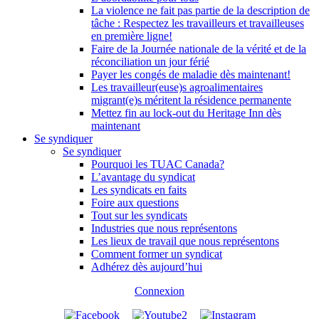
La violence ne fait pas partie de la description de
tâche : Respectez les travailleurs et travailleuses
en première ligne!
Faire de la Journée nationale de la vérité et de la
réconciliation un jour férié
Payer les congés de maladie dès maintenant!
Les travailleur(euse)s agroalimentaires
migrant(e)s méritent la résidence permanente
Mettez fin au lock-out du Heritage Inn dès
maintenant
Se syndiquer
Se syndiquer
Pourquoi les TUAC Canada?
L’avantage du syndicat
Les syndicats en faits
Foire aux questions
Tout sur les syndicats
Industries que nous représentons
Les lieux de travail que nous représentons
Comment former un syndicat
Adhérez dès aujourd’hui
Connexion