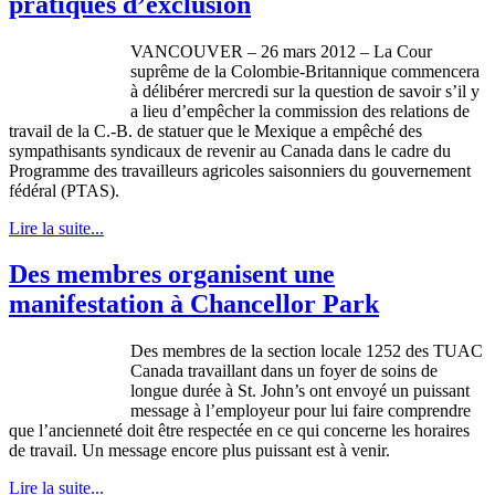
pratiques d’exclusion
VANCOUVER – 26 mars 2012 – La
Cour
suprême
de la
Colombie-Britannique
commencera
à
délibérer
mercredi
sur
la question de savoir
s’il
y
a lieu
d’empêcher
la commission des relations de
travail de la C.-B. de
statuer
que
le
Mexique
a
empêché
des
sympathisants
syndicaux
de
revenir
au Canada
dans
le cadre du
Programme
des
travailleurs
agricoles
saisonniers
du
gouvernement
fédéral
(PTAS).
Lire la suite...
Des membres organisent une
manifestation à Chancellor Park
Des membres de la section locale 1252 des TUAC
Canada travaillant dans un foyer de soins de
longue durée à St. John’s ont envoyé un puissant
message à l’employeur pour lui faire comprendre
que l’ancienneté doit être respectée en ce qui concerne les horaires
de travail. Un message encore plus puissant est à venir.
Lire la suite...