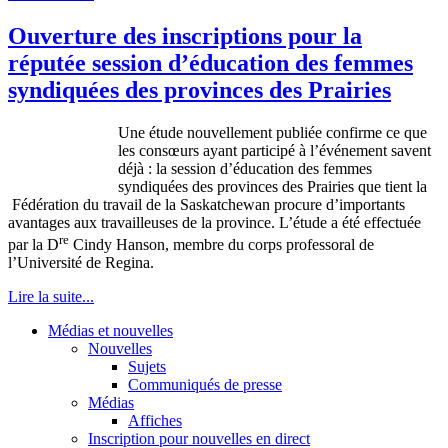
Ouverture des inscriptions pour la
réputée session d’éducation des femmes
syndiquées des provinces des Prairies
Une
étude
nouvellement
publiée
confirme
ce
que
les
consœurs
ayant
participé
à
l’événement
savent
déjà
: la session
d’éducation
des femmes
syndiquées
des provinces des Prairies
que
tient
la
Fédération
du travail de la Saskatchewan procure
d’importants
avantages
aux
travailleuses
de la province.
L’étude
a
été
effectuée
re
par la
D
Cindy Hanson,
membre
du corps
professoral
de
l’Université
de Regina.
Lire la suite...
Médias et nouvelles
Nouvelles
Sujets
Communiqués de presse
Médias
Affiches
Inscription pour nouvelles en direct