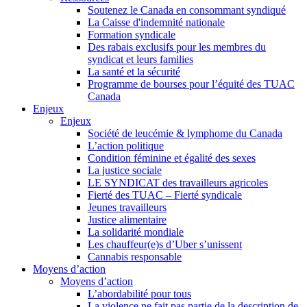
Soutenez le Canada en consommant syndiqué
La Caisse d'indemnité nationale
Formation syndicale
Des rabais exclusifs pour les membres du
syndicat et leurs families
La santé et la sécurité
Programme de bourses pour l’équité des TUAC
Canada
Enjeux
Enjeux
Société de leucémie & lymphome du Canada
L’action politique
Condition féminine et égalité des sexes
La justice sociale
LE SYNDICAT des travailleurs agricoles
Fierté des TUAC – Fierté syndicale
Jeunes travailleurs
Justice alimentaire
La solidarité mondiale
Les chauffeur(e)s d’Uber s’unissent
Cannabis responsable
Moyens d’action
Moyens d’action
L’abordabilité pour tous
La violence ne fait pas partie de la description de