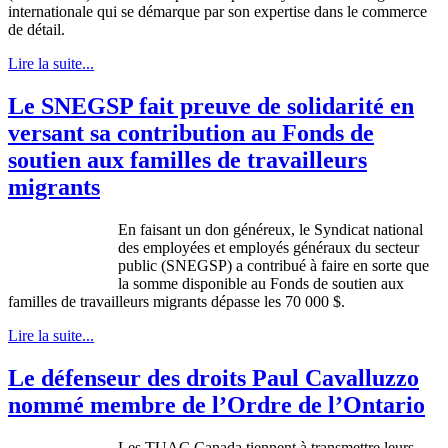
internationale
qui se
démarque
par son expertise
dans
le commerce
de
détail
.
Lire la suite...
Le SNEGSP fait preuve de solidarité en
versant sa contribution au Fonds de
soutien aux familles de travailleurs
migrants
En
faisant
un don
généreux
, le
Syndicat
national
des
employées
et
employés
généraux
du
secteur
public (
SNEGSP
) a
contribué
à
faire en
sorte
que
la
somme
disponible
au Fonds de
soutien
aux
familles
de
travailleurs
migrants
dépasse
les 70 000 $.
Lire la suite...
Le défenseur des droits Paul Cavalluzzo
nommé membre de l’Ordre de l’Ontario
Les
TUAC
Canada
tiennent
à
transmettre
leurs