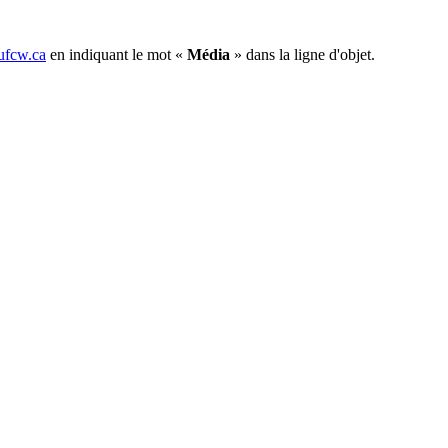
fcw.ca
en indiquant le mot «
Média
» dans la ligne d'objet.