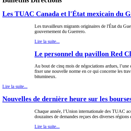
Les TUAC Canada et l'État mexicain du Gue
Les
travailleurs
migrants
originaires
de
l'État
du Gue
gouvernement
du Guerrero.
Lire la suite...
Le personnel du pavillon Red Cl
Au bout de
cinq
mois
de
négociations
ardues
,
l’une
fixer
une
nouvelle
norme
en
ce
qui
concerne
les
trav
bitumineux
.
Lire la suite...
Nouvelles de dernière heure sur les bours
Chaque
année
,
l’Union
internationale
des
TUAC
ac
douzaines
de
demandes
reçues
des
diverses
régions
Lire la suite...