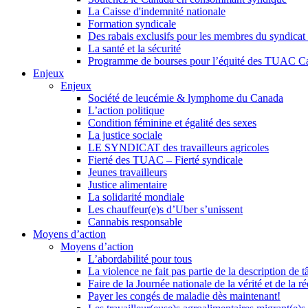
La Caisse d'indemnité nationale
Formation syndicale
Des rabais exclusifs pour les membres du syndicat e
La santé et la sécurité
Programme de bourses pour l’équité des TUAC C
Enjeux
Enjeux
Société de leucémie & lymphome du Canada
L’action politique
Condition féminine et égalité des sexes
La justice sociale
LE SYNDICAT des travailleurs agricoles
Fierté des TUAC – Fierté syndicale
Jeunes travailleurs
Justice alimentaire
La solidarité mondiale
Les chauffeur(e)s d’Uber s’unissent
Cannabis responsable
Moyens d’action
Moyens d’action
L’abordabilité pour tous
La violence ne fait pas partie de la description de t
Faire de la Journée nationale de la vérité et de la ré
Payer les congés de maladie dès maintenant!