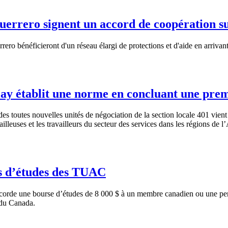
rrero signent un accord de coopération sur 
rrero
bénéficieront
d'un
réseau
élargi
de protections et
d'aide
en
arrivan
ay établit une norme en concluant une prem
des
toutes
nouvelles
unités
de
négociation
de la section locale 401
vient
ailleuses
et les
travailleurs
du
secteur
des services
dans
les
régions
de
l’
es d’études des TUAC
corde
une
bourse
d’études
de 8 000 $
à
un
membre
canadien
ou
une
pe
du Canada.