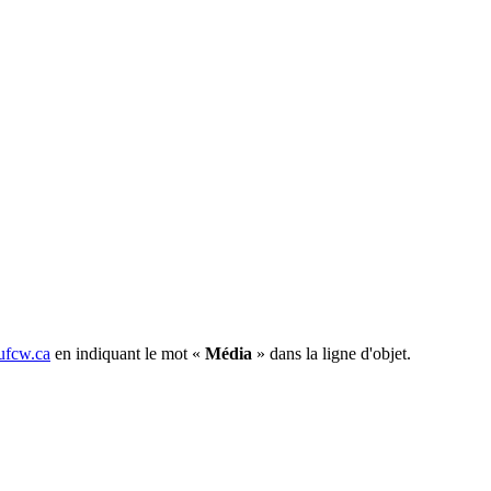
fcw.ca
en indiquant le mot «
Média
» dans la ligne d'objet.