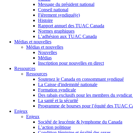
Message du président national
Conseil national
Fièrement syndiqué(e)
Histoire
Rapport annuel des TUAC Canada
Normes graphiques
L’adhésion aux TUAC Canada
Médias et nouvelles
Médias et nouvelles
Nouvelles
Médias
Inscription pour nouvelles en direct
Ressources
Ressources
Soutenez le Canada en consommant syndiqué
La Caisse d'indemnité nationale
Formation syndicale
Des rabais exclusifs pour les membres du syndicat e
La santé et la sécurité
Programme de bourses pour l’équité des TUAC C
Enjeux
Enjeux
Société de leucémie & lymphome du Canada
L’action politique
Condition féminine et égalité des sexes