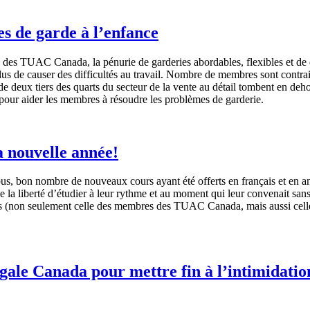
es de garde à l’enfance
des
TUAC
Canada, la
pénurie
de
garderies
abordables
,
flexibles
et de
lus de
causer
des
difficultés
au travail.
Nombre
de
membres
sont
contra
de
deux
tiers des quarts du
secteur
de la
vente
au
détail
tombent
en
deho
 pour
aider
les
membres
à
résoudre
les
problèmes
de
garderie
.
 nouvelle année!
us
, bon
nombre
de nouveaux
cours
ayant
été
offerts
en
français
et en
a
e la
liberté
d’étudier
à
leur
rythme
et au moment qui
leur
convenait
san
s
(non
seulement
celle
des
membres
des
TUAC
Canada,
mais
aussi
cell
ale Canada pour mettre fin à l’intimidatio