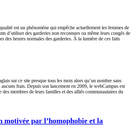
qualité
est
un
phénomène
qui
empêche
actuellement
les femmes de
ints
d’utiliser
des
garderies
non
reconnues
ou
même
leurs
congés
de
rs
des
heures
normales
des
garderies
.
À
la
lumière
de
ces
faits
nglais
sur
ce
site
presque
tous
les
mois
alors
qu’un
nombre
sans
s
aucuns
frais
.
Depuis
son
lancement
en 2009, le
webCampus
est
e
des
membres
de
leurs
familles
et des
alliés
communautaires
du
n motivée par l’homophobie et la