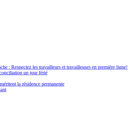
âche : Respectez les travailleurs et travailleuses en première ligne!
conciliation un jour férié
 méritent la résidence permanente
nant