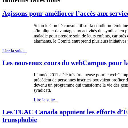
Agissons pour améliorer l’accès aux servic
Selon
le
Comité
consultatif
sur
la condition
féminine
s’impliquer
davantage
aux
activités
du
syndicat
en p
maladie
pour
prendre
soin
de
leurs
enfants
, car
près
alarmants
, le
Comité
entreprend
plusieurs
initiatives
Lire la suite...
Les nouveaux cours du webCampus pour la
L’année
2011 a
été
très
fructueuse
pour le
webCamp
précédent
de
personnes
inscrites
pouvaient
profiter
d
devenu
un
programme
qui
transforme
la vie des
gen
syndicat
).
Lire la suite...
Les TUAC Canada appuient les efforts d’Ég
transphobie