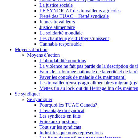
La justice sociale
LE SYNDICAT des travailleurs agricoles
Fierté des TUAC – Fierté syndicale
Jeunes travailleurs
Justice alimentaire
La solidarité mondiale
Les chauffeur(e)s d’Uber s’unissent
Cannabis responsable
Moyens d’action
Moyens d’action
L’abordabilité pour tous
La violence ne fait pas partie de la description de t
Faire de la Journée nationale de la vérité et de la ré
Payer les congés de maladie dès maintenant!
Les travailleur(euse)s agroalimentaires migrant(e)s
Mettez fin au lock-out du Heritage Inn dès mainte
Se syndiquer
Se syndiquer
Pourquoi les TUAC Canada?
L’avantage du syndicat
Les syndicats en faits
Foire aux questions
Tout sur les syndicats
Industries que nous représentons