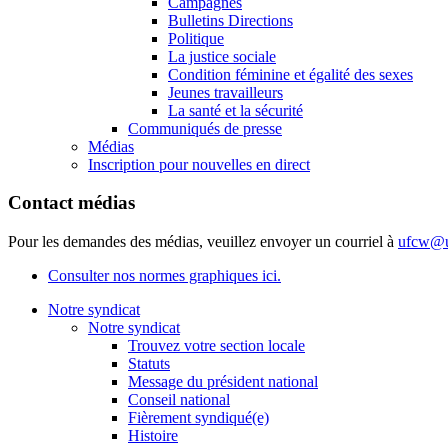
Campagnes
Bulletins Directions
Politique
La justice sociale
Condition féminine et égalité des sexes
Jeunes travailleurs
La santé et la sécurité
Communiqués de presse
Médias
Inscription pour nouvelles en direct
Contact médias
Pour les demandes des médias, veuillez envoyer un courriel à
ufcw@u
Consulter nos normes graphiques ici.
Notre syndicat
Notre syndicat
Trouvez votre section locale
Statuts
Message du président national
Conseil national
Fièrement syndiqué(e)
Histoire