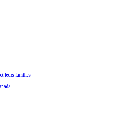
t leurs families
anada