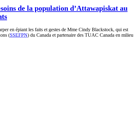
soins de la population d’Attawapiskat au
nts
arper en
épiant
les
faits
et
gestes
de Mme Cindy
Blackstock
, qui
est
ons (
SSEFPN
) du Canada et
partenaire
des
TUAC
Canada en milieu