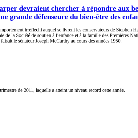
arper devraient chercher à répondre aux be
d’une grande défenseure du bien-être des enfa
omportement
irréfléchi
auquel
se
livrent
les
conservateurs
de Stephen H
ale
de la
Société
de
soutien
à
l’enfance
et
à
la
famille
des
Premières
Nati
faisait
le
sénateur
Joseph McCarthy au
cours
des
années
1950.
trimestre
de 2011,
laquelle
a
atteint
un
niveau
record
cette
année
.