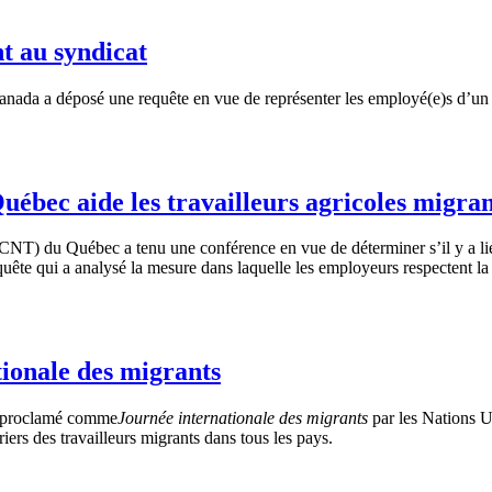
t au syndicat
 a déposé une requête en vue de représenter les employé(e)s d’un ma
bec aide les travailleurs agricoles migran
NT) du Québec a tenu une conférence en vue de déterminer s’il y a lieu 
te qui a analysé la mesure dans laquelle les employeurs respectent la Lo
ionale des migrants
proclamé
comme
Journée
internationale
des migrants
par les Nations
U
riers
des
travailleurs
migrants
dans
tous
les pays.