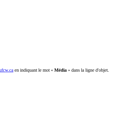
fcw.ca
en indiquant le mot «
Média
» dans la ligne d'objet.