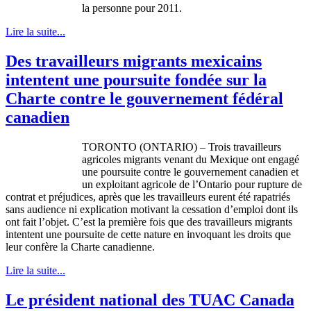
la personne pour 2011.
Lire la suite...
Des travailleurs migrants mexicains
intentent une poursuite fondée sur la
Charte contre le gouvernement fédéral
canadien
TORONTO (ONTARIO) –
Trois
travailleurs
agricoles
migrants
venant
du
Mexique
ont
engagé
une
poursuite
contre
le
gouvernement
canadien
et
un
exploitant
agricole
de
l’Ontario
pour rupture de
contrat
et
préjudices
,
après
que
les
travailleurs
eurent
été
rapatriés
sans audience
ni
explication
motivant
la cessation
d’emploi
dont
ils
ont
fait
l’objet
.
C’est
la
première
fois
que
des
travailleurs
migrants
intentent
une
poursuite
de
cette
nature en
invoquant
les
droits
que
leur
confère
la
Charte
canadienne
.
Lire la suite...
Le président national des TUAC Canada