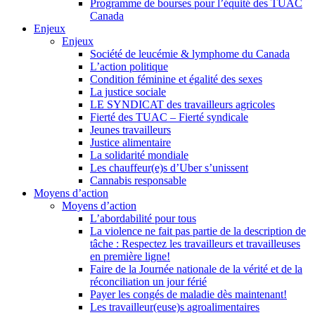
Programme de bourses pour l’équité des TUAC
Canada
Enjeux
Enjeux
Société de leucémie & lymphome du Canada
L’action politique
Condition féminine et égalité des sexes
La justice sociale
LE SYNDICAT des travailleurs agricoles
Fierté des TUAC – Fierté syndicale
Jeunes travailleurs
Justice alimentaire
La solidarité mondiale
Les chauffeur(e)s d’Uber s’unissent
Cannabis responsable
Moyens d’action
Moyens d’action
L’abordabilité pour tous
La violence ne fait pas partie de la description de
tâche : Respectez les travailleurs et travailleuses
en première ligne!
Faire de la Journée nationale de la vérité et de la
réconciliation un jour férié
Payer les congés de maladie dès maintenant!
Les travailleur(euse)s agroalimentaires