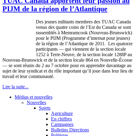
TUAC Canada apportent leur passion au
PIJM de la région de l’Atlantique
Des
jeunes
militants
membres
des
TUAC
Canada
venus
des
quatre
coins de
l’Est
du Canada se
sont
rassemblés
à
Memramcook
(Nouveau-Brunswick)
pour le
PIJM
(
Programme
d’internat
pour
jeunes
)
de la
région
de
l’Atlantique
de 2011. Les
quatorze
participants — qui
viennent
de la section locale
1252
à
Terre-Neuve
, de la section locale
1288P
au
Nouveau-Brunswick et de la section locale 864 en
Nouvelle-Écosse
— se
sont
réunis
du 2 au 7
octobre
pour en
apprendre
davantage
au
sujet
de
leur
syndicat
et du
rôle
important
qu’il
joue
dans
leur
lieu de
travail et
leur
communauté
.
Lire la suite...
Médias et nouvelles
Nouvelles
Sujets
Agriculture
En chiffres
Campagnes
Bulletins Directions
Politique