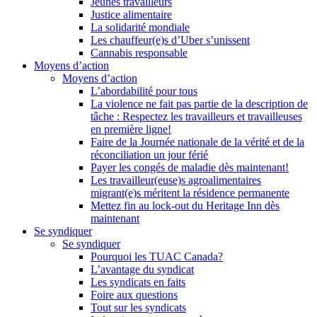
Jeunes travailleurs
Justice alimentaire
La solidarité mondiale
Les chauffeur(e)s d’Uber s’unissent
Cannabis responsable
Moyens d’action
Moyens d’action
L’abordabilité pour tous
La violence ne fait pas partie de la description de
tâche : Respectez les travailleurs et travailleuses
en première ligne!
Faire de la Journée nationale de la vérité et de la
réconciliation un jour férié
Payer les congés de maladie dès maintenant!
Les travailleur(euse)s agroalimentaires
migrant(e)s méritent la résidence permanente
Mettez fin au lock-out du Heritage Inn dès
maintenant
Se syndiquer
Se syndiquer
Pourquoi les TUAC Canada?
L’avantage du syndicat
Les syndicats en faits
Foire aux questions
Tout sur les syndicats