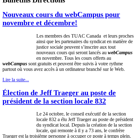
Nouveaux cours du webCampus pour
novembre et décembre!
Les
membres
des
TUAC
Canada et
leurs
proches
ainsi
que
les
partenaires
du
syndicat
en
matière
de
justice
sociale
peuvent
s’inscrire
aux tout
nouveaux
cours
qui
seront
lancés
au
webCampus
en
novembre
.
Tous
les
cours
offerts
au
webCampus
sont
gratuits
et
peuvent
être
suivis
à
votre
rythme
partout
où
vous
avez
accès
à
un
ordinateur
branché
sur
le Web.
Lire la suite...
Élection de Jeff Traeger au poste de
président de la section locale 832
Le 24
octobre
, le
conseil
exécutif
de la section
locale 832 a
élu
Jeff
Traeger
au
poste
de
président
du
syndicat
local.
Depuis
la
création
de la section
locale, qui
remonte
à
il
y a 73
ans
, le
confrère
Traeger
est
la
troisième
personne
à
occuper
ce
poste
à
temps
plein
.