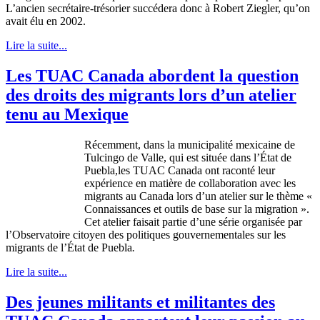
L’ancien
secrétaire-trésorier
succédera
donc
à
Robert Ziegler,
qu’on
avait
élu
en 2002.
Lire la suite...
Les TUAC Canada abordent la question
des droits des migrants lors d’un atelier
tenu au Mexique
Récemment
,
dans
la
municipalité
mexicaine
de
Tulcingo
de Valle, qui
est
située
dans
l’État
de
Puebla,les
TUAC
Canada
ont
raconté
leur
expérience
en
matière
de collaboration
avec
les
migrants au Canada
lors
d’un
atelier
sur
le
thème
«
Connaissances
et
outils
de base
sur
la migration ».
Cet
atelier
faisait
partie
d’une
série
organisée
par
l’Observatoire
citoyen
des
politiques
gouvernementales
sur
les
migrants de
l’État
de Puebla
.
Lire la suite...
Des jeunes militants et militantes des