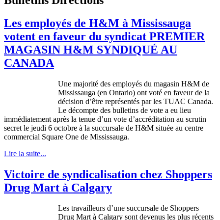
Les employés de H&M à Mississauga
votent en faveur du syndicat PREMIER
MAGASIN H&M SYNDIQUÉ AU
CANADA
Une
majorité
des
employés
du
magasin
H&M de
Mississauga (en Ontario)
ont
voté
en
faveur
de la
décision
d’être
représentés
par les
TUAC
Canada.
Le
décompte
des bulletins de vote a
eu
lieu
immédiatement
après
la
tenue
d’un
vote
d’accréditation
au
scrutin
secret le
jeudi
6
octobre
à
la
succursale
de H&M
située
au
centre
commercial Square One de Mississauga.
Lire la suite...
Victoire de syndicalisation chez Shoppers
Drug Mart à Calgary
Les
travailleurs
d’une
succursale
de Shoppers
Drug Mart
à
Calgary
sont
devenus
les plus
récents