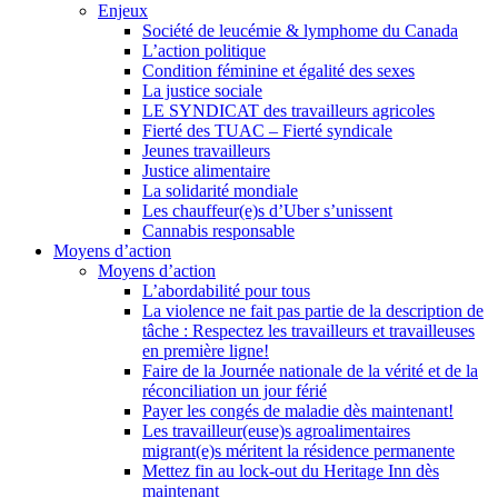
Enjeux
Société de leucémie & lymphome du Canada
L’action politique
Condition féminine et égalité des sexes
La justice sociale
LE SYNDICAT des travailleurs agricoles
Fierté des TUAC – Fierté syndicale
Jeunes travailleurs
Justice alimentaire
La solidarité mondiale
Les chauffeur(e)s d’Uber s’unissent
Cannabis responsable
Moyens d’action
Moyens d’action
L’abordabilité pour tous
La violence ne fait pas partie de la description de
tâche : Respectez les travailleurs et travailleuses
en première ligne!
Faire de la Journée nationale de la vérité et de la
réconciliation un jour férié
Payer les congés de maladie dès maintenant!
Les travailleur(euse)s agroalimentaires
migrant(e)s méritent la résidence permanente
Mettez fin au lock-out du Heritage Inn dès
maintenant