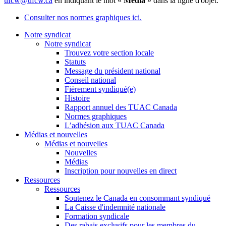
ufcw@ufcw.ca
en indiquant le mot «
Média
» dans la ligne d'objet.
Consulter nos normes graphiques ici.
Notre syndicat
Notre syndicat
Trouvez votre section locale
Statuts
Message du président national
Conseil national
Fièrement syndiqué(e)
Histoire
Rapport annuel des TUAC Canada
Normes graphiques
L’adhésion aux TUAC Canada
Médias et nouvelles
Médias et nouvelles
Nouvelles
Médias
Inscription pour nouvelles en direct
Ressources
Ressources
Soutenez le Canada en consommant syndiqué
La Caisse d'indemnité nationale
Formation syndicale
Des rabais exclusifs pour les membres du