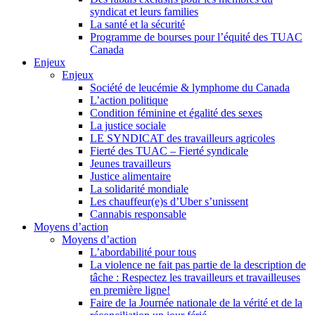
syndicat et leurs families
La santé et la sécurité
Programme de bourses pour l’équité des TUAC
Canada
Enjeux
Enjeux
Société de leucémie & lymphome du Canada
L’action politique
Condition féminine et égalité des sexes
La justice sociale
LE SYNDICAT des travailleurs agricoles
Fierté des TUAC – Fierté syndicale
Jeunes travailleurs
Justice alimentaire
La solidarité mondiale
Les chauffeur(e)s d’Uber s’unissent
Cannabis responsable
Moyens d’action
Moyens d’action
L’abordabilité pour tous
La violence ne fait pas partie de la description de
tâche : Respectez les travailleurs et travailleuses
en première ligne!
Faire de la Journée nationale de la vérité et de la