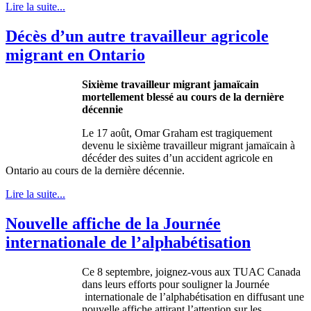
Lire la suite...
Décès d’un autre travailleur agricole
migrant en Ontario
Sixième
travailleur
migrant
jamaïcain
mortellement
blessé
au
cours
de la
dernière
décennie
Le 17
août
, Omar Graham
est
tragiquement
devenu
le
sixième
travailleur
migrant
jamaïcain
à
décéder
des suites
d’un
accident
agricole
en
Ontario au
cours
de la
dernière
décennie
.
Lire la suite...
Nouvelle affiche de la Journée
internationale de l’alphabétisation
Ce
8
septembre
,
joignez-vous
aux
TUAC
Canada
dans
leurs
efforts pour
souligner
la
Journée
internationale
de
l’alphabétisation
en
diffusant
une
nouvelle
affiche
attirant
l’attention
sur
les