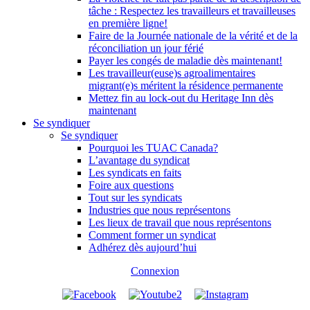
tâche : Respectez les travailleurs et travailleuses
en première ligne!
Faire de la Journée nationale de la vérité et de la
réconciliation un jour férié
Payer les congés de maladie dès maintenant!
Les travailleur(euse)s agroalimentaires
migrant(e)s méritent la résidence permanente
Mettez fin au lock-out du Heritage Inn dès
maintenant
Se syndiquer
Se syndiquer
Pourquoi les TUAC Canada?
L’avantage du syndicat
Les syndicats en faits
Foire aux questions
Tout sur les syndicats
Industries que nous représentons
Les lieux de travail que nous représentons
Comment former un syndicat
Adhérez dès aujourd’hui
Connexion