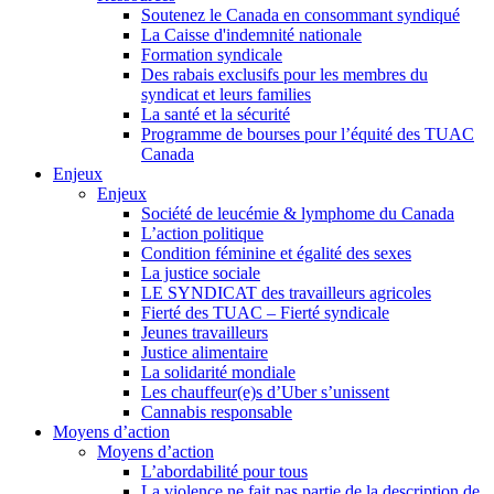
Soutenez le Canada en consommant syndiqué
La Caisse d'indemnité nationale
Formation syndicale
Des rabais exclusifs pour les membres du
syndicat et leurs families
La santé et la sécurité
Programme de bourses pour l’équité des TUAC
Canada
Enjeux
Enjeux
Société de leucémie & lymphome du Canada
L’action politique
Condition féminine et égalité des sexes
La justice sociale
LE SYNDICAT des travailleurs agricoles
Fierté des TUAC – Fierté syndicale
Jeunes travailleurs
Justice alimentaire
La solidarité mondiale
Les chauffeur(e)s d’Uber s’unissent
Cannabis responsable
Moyens d’action
Moyens d’action
L’abordabilité pour tous
La violence ne fait pas partie de la description de