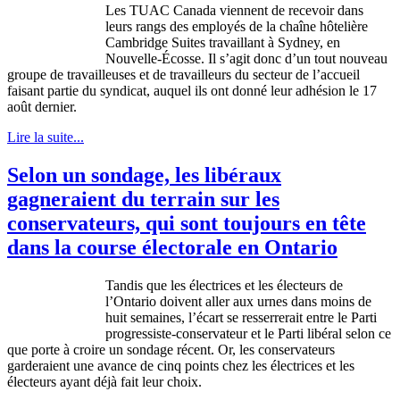
Les
TUAC
Canada
viennent
de
recevoir
dans
leurs
rangs
des
employés
de la
chaîne
hôtelière
Cambridge Suites
travaillant
à
Sydney, en
Nouvelle-Écosse
. Il
s’agit
donc
d’un
tout nouveau
groupe
de
travailleuses
et de
travailleurs
du
secteur
de
l’accueil
faisant
partie
du
syndicat
,
auquel
ils
ont
donné
leur
adhésion
le 17
août
dernier.
Lire la suite...
Selon un sondage, les libéraux
gagneraient du terrain sur les
conservateurs, qui sont toujours en tête
dans la course électorale en Ontario
Tandis
que
les
électrices
et les
électeurs
de
l’Ontario
doivent
aller
aux
urnes
dans
moins
de
huit
semaines
,
l’écart
se
resserrerait
entre
le
Parti
progressiste-conservateur
et le
Parti
libéral
selon
ce
que
porte
à
croire
un
sondage
récent
. Or, les
conservateurs
garderaient
une
avance
de
cinq
points
chez
les
électrices
et les
électeurs
ayant
déjà
fait
leur
choix
.