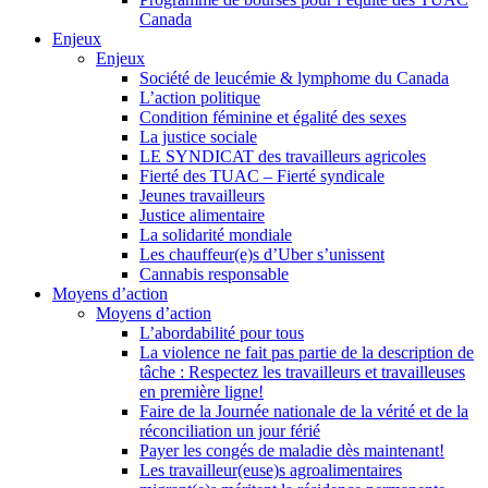
Canada
Enjeux
Enjeux
Société de leucémie & lymphome du Canada
L’action politique
Condition féminine et égalité des sexes
La justice sociale
LE SYNDICAT des travailleurs agricoles
Fierté des TUAC – Fierté syndicale
Jeunes travailleurs
Justice alimentaire
La solidarité mondiale
Les chauffeur(e)s d’Uber s’unissent
Cannabis responsable
Moyens d’action
Moyens d’action
L’abordabilité pour tous
La violence ne fait pas partie de la description de
tâche : Respectez les travailleurs et travailleuses
en première ligne!
Faire de la Journée nationale de la vérité et de la
réconciliation un jour férié
Payer les congés de maladie dès maintenant!
Les travailleur(euse)s agroalimentaires