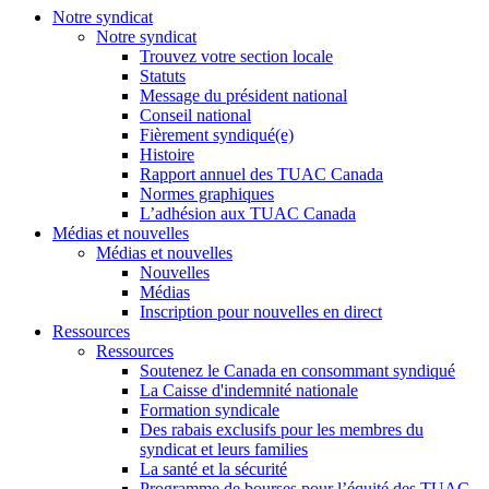
Notre syndicat
Notre syndicat
Trouvez votre section locale
Statuts
Message du président national
Conseil national
Fièrement syndiqué(e)
Histoire
Rapport annuel des TUAC Canada
Normes graphiques
L’adhésion aux TUAC Canada
Médias et nouvelles
Médias et nouvelles
Nouvelles
Médias
Inscription pour nouvelles en direct
Ressources
Ressources
Soutenez le Canada en consommant syndiqué
La Caisse d'indemnité nationale
Formation syndicale
Des rabais exclusifs pour les membres du
syndicat et leurs families
La santé et la sécurité
Programme de bourses pour l’équité des TUAC