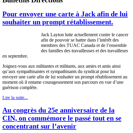
Pour envoyer une carte à Jack afin de lui
souhaiter un prompt rétablissement.
Jack Layton
lutte
actuellement
contre
le cancer
afin
de
pouvoir
se
battre
dans
l’intérêt
des
membres
des
TUAC
Canada et de
l’ensemble
des
familles
des
travailleuses
et des
travailleurs
en
septembre
.
Joignez-vous
aux
militantes
et militants, aux
amies
et
amis
ainsi
qu’aux
sympathisantes
et
sympathisants
du
syndicat
pour
lui
envoyer
une
carte
afin
de
lui
souhaiter
un prompt
rétablissement
au
moment
où
il
entame
courageusement
son
parcours
en
vue
d’une
guérison
complète
.
Lire la suite...
Au congrès du 25e anniversaire de la
CIN, on commémore le passé tout en se
concentrant sur l’avenir