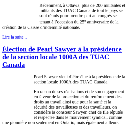
Récemment, à Ottawa, plus de 200 militantes et
militants des TUAC Canada de tout le pays se
sont réunis pour prendre part au congrès se
e
tenant à l’occasion du 25
anniversaire de la
création de la Caisse d’indemnité nationale.
Lire la suite...
Élection de Pearl Sawyer à la présidence
de la section locale 1000A des TUAC
Canada
Pearl Sawyer
vient
d’être
élue
à
la
présidence
de la
section locale
1000A
des
TUAC
Canada.
En raison de
ses
réalisations
et de son engagement
en
faveur
de la protection et du
renforcement
des
droits
au travail
ainsi
que
pour la
santé
et la
sécurité
des
travailleuses
et des
travailleurs
, on
considère
la
consœur
Sawyer, chef de file
réputée
et
respectée
dans
le
mouvement
syndical
,
comme
une
pionnière
non
seulement
en Ontario,
mais
également
ailleurs
.