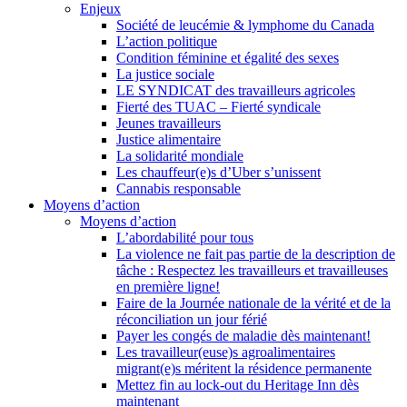
Enjeux
Société de leucémie & lymphome du Canada
L’action politique
Condition féminine et égalité des sexes
La justice sociale
LE SYNDICAT des travailleurs agricoles
Fierté des TUAC – Fierté syndicale
Jeunes travailleurs
Justice alimentaire
La solidarité mondiale
Les chauffeur(e)s d’Uber s’unissent
Cannabis responsable
Moyens d’action
Moyens d’action
L’abordabilité pour tous
La violence ne fait pas partie de la description de
tâche : Respectez les travailleurs et travailleuses
en première ligne!
Faire de la Journée nationale de la vérité et de la
réconciliation un jour férié
Payer les congés de maladie dès maintenant!
Les travailleur(euse)s agroalimentaires
migrant(e)s méritent la résidence permanente
Mettez fin au lock-out du Heritage Inn dès
maintenant