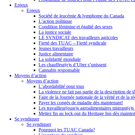
Enjeux
Enjeux
Société de leucémie & lymphome du Canada
L’action politique
Condition féminine et égalité des sexes
La justice sociale
LE SYNDICAT des travailleurs agricoles
Fierté des TUAC – Fierté syndicale
Jeunes travailleurs
Justice alimentaire
La solidarité mondiale
Les chauffeur(e)s d’Uber s’unissent
Cannabis responsable
Moyens d’action
Moyens d’action
L’abordabilité pour tous
La violence ne fait pas partie de la description de t
Faire de la Journée nationale de la vérité et de la ré
Payer les congés de maladie dès maintenant!
Les travailleur(euse)s agroalimentaires migrant(e)s
Mettez fin au lock-out du Heritage Inn dès mainte
Se syndiquer
Se syndiquer
Pourquoi les TUAC Canada?