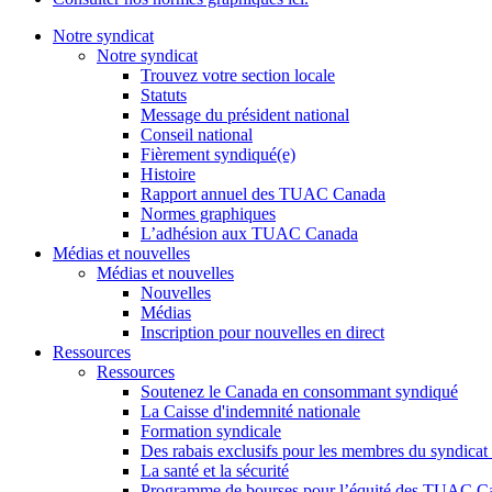
Notre syndicat
Notre syndicat
Trouvez votre section locale
Statuts
Message du président national
Conseil national
Fièrement syndiqué(e)
Histoire
Rapport annuel des TUAC Canada
Normes graphiques
L’adhésion aux TUAC Canada
Médias et nouvelles
Médias et nouvelles
Nouvelles
Médias
Inscription pour nouvelles en direct
Ressources
Ressources
Soutenez le Canada en consommant syndiqué
La Caisse d'indemnité nationale
Formation syndicale
Des rabais exclusifs pour les membres du syndicat e
La santé et la sécurité
Programme de bourses pour l’équité des TUAC C