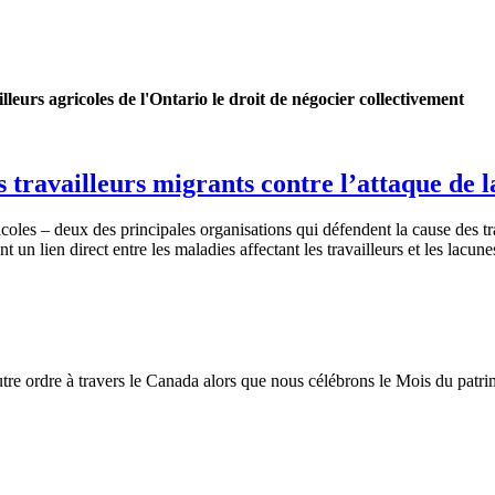
leurs agricoles de l'Ontario le droit de négocier collectivement
es travailleurs migrants contre l’attaque de
icoles
–
deux
des
principales
organisations
qui
défendent
la cause des
t
ent
un lien direct
entre
les maladies
affectant
les
travailleurs
et les
lacune
autre ordre à travers le Canada alors que nous célébrons le Mois du patr