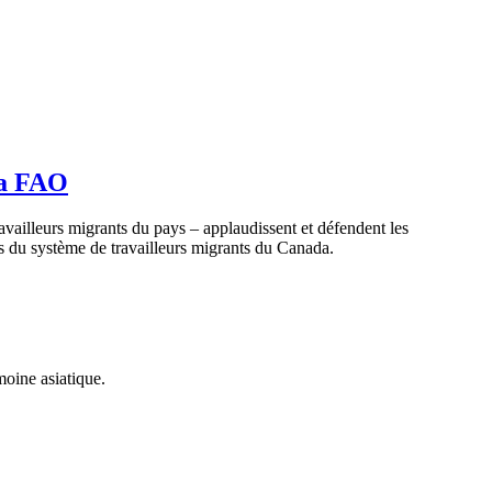
 la FAO
ravailleurs
migrants du pays –
applaudissent
et
défendent
les
s
du
système
de
travailleurs
migrants du Canada.
imoine asiatique.