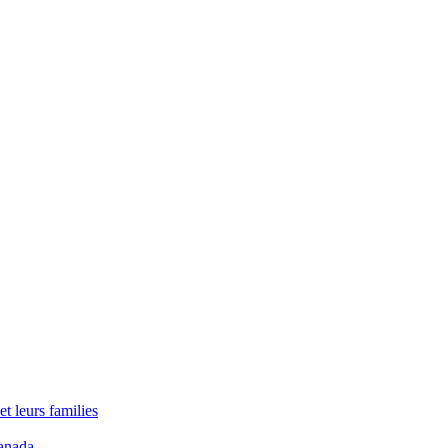
t leurs families
anada