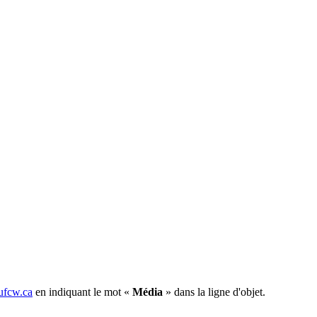
fcw.ca
en indiquant le mot «
Média
» dans la ligne d'objet.