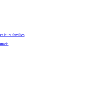
t leurs families
anada