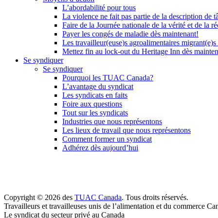
L’abordabilité pour tous
La violence ne fait pas partie de la description de t
Faire de la Journée nationale de la vérité et de la ré
Payer les congés de maladie dès maintenant!
Les travailleur(euse)s agroalimentaires migrant(e)s
Mettez fin au lock-out du Heritage Inn dès mainte
Se syndiquer
Se syndiquer
Pourquoi les TUAC Canada?
L’avantage du syndicat
Les syndicats en faits
Foire aux questions
Tout sur les syndicats
Industries que nous représentons
Les lieux de travail que nous représentons
Comment former un syndicat
Adhérez dès aujourd’hui
Copyright © 2026 des
TUAC Canada
. Tous droits réservés.
Travailleurs et travailleuses unis de l’alimentation et du commerce Ca
Le syndicat du secteur privé au Canada