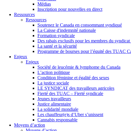
Médias
Inscription pour nouvelles en direct
Ressources
Ressources
Soutenez le Canada en consommant syndiqué
La Caisse d'indemnité nationale
Formation syndicale
Des rabais exclusifs pour les membres du syndicat e
La santé et la sécurité
Programme de bourses pour l’équité des TUAC C
Enjeux
Enjeux
Société de leucémie & lymphome du Canada
L’action politique
Condition féminine et égalité des sexes
La justice sociale
LE SYNDICAT des travailleurs agricoles
Fierté des TUAC – Fierté syndicale
Jeunes travailleurs
Justice alimentaire
La solidarité mondiale
Les chauffeur(e)s d’Uber s’unissent
Cannabis responsable
Moyens d’action
Moyens d’action