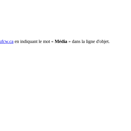
fcw.ca
en indiquant le mot «
Média
» dans la ligne d'objet.