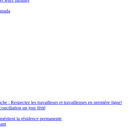
t leurs families
anada
âche : Respectez les travailleurs et travailleuses en première ligne!
conciliation un jour férié
 méritent la résidence permanente
nant