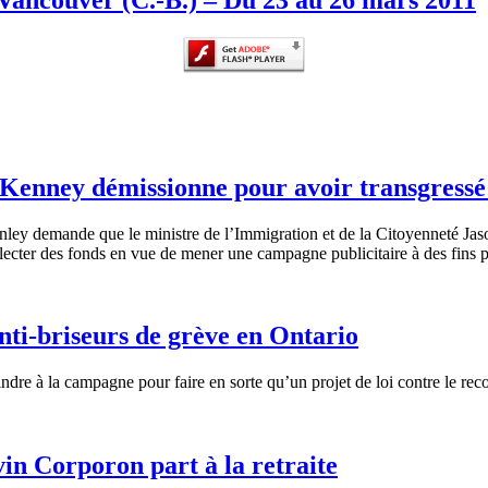
enney démissionne pour avoir transgressé 
nley
demande
que
le
ministre
de
l’Immigration
et de la
Citoyenneté
Jas
lecter
des fonds en
vue
de
mener
une
campagne
publicitaire
à
des fins p
ti-briseurs de grève en Ontario
dre à la campagne pour faire en sorte qu’un projet de loi contre le rec
vin Corporon part à la retraite