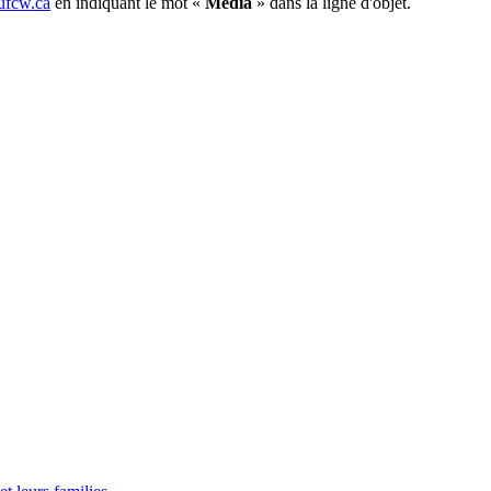
fcw.ca
en indiquant le mot «
Média
» dans la ligne d'objet.