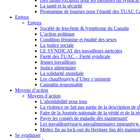
Des rabais exclusifs pour les membres du syndicat e
La santé et la sécurité
Programme de bourses pour l’équité des TUAC C
Enjeux
Enjeux
Société de leucémie & lymphome du Canada
L’action politique
Condition féminine et égalité des sexes
La justice sociale
LE SYNDICAT des travailleurs agricoles
Fierté des TUAC – Fierté syndicale
Jeunes travailleurs
Justice alimentaire
La solidarité mondiale
Les chauffeur(e)s d’Uber s’unissent
Cannabis responsable
Moyens d’action
Moyens d’action
L’abordabilité pour tous
La violence ne fait pas partie de la description de t
Faire de la Journée nationale de la vérité et de la ré
Payer les congés de maladie dès maintenant!
Les travailleur(euse)s agroalimentaires migrant(e)s
Mettez fin au lock-out du Heritage Inn dès mainte
Se syndiquer