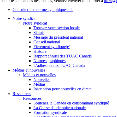
Pour les demandes des médias, veuillez envoyer un courriel à
ufcw@u
Consulter nos normes graphiques ici.
Notre syndicat
Notre syndicat
Trouvez votre section locale
Statuts
Message du président national
Conseil national
Fièrement syndiqué(e)
Histoire
Rapport annuel des TUAC Canada
Normes graphiques
L’adhésion aux TUAC Canada
Médias et nouvelles
Médias et nouvelles
Nouvelles
Médias
Inscription pour nouvelles en direct
Ressources
Ressources
Soutenez le Canada en consommant syndiqué
La Caisse d'indemnité nationale
Formation syndicale