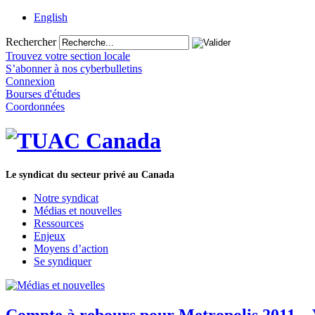
English
Rechercher
Trouvez votre section locale
S’abonner à nos cyberbulletins
Connexion
Bourses d'études
Coordonnées
Le syndicat du secteur privé au Canada
Notre syndicat
Médias et nouvelles
Ressources
Enjeux
Moyens d’action
Se syndiquer
Compte à rebours pour Metropolis 2011 – 