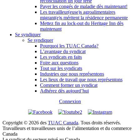
réconciliation un jour férié
Payer les congés de maladie dès maintenant!
Les travailleur(euse)s agroalimentaires
migrant(e)s méritent la résidence permanente
Mettez fin au lock-out du Heritage Inn dès
maintenant
Se syndiquer
Se syndiquer
Pourquoi les TUAC Canada?
L’avantage du syndicat
Les syndicats en faits
Foire aux questions
Tout sur les syndicats
Industries que nous représentons
Les lieux de travail que nous représentons
Comment former un syndicat
Adhérez dès aujourd’hui
Connexion
Copyright © 2026 des
TUAC Canada
. Tous droits réservés.
Travailleurs et travailleuses unis de l’alimentation et du commerce
Canada
Le syndicat du secteur privé au Canada