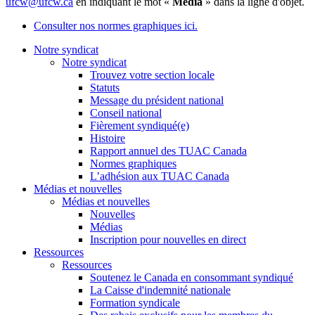
ufcw@ufcw.ca
en indiquant le mot «
Média
» dans la ligne d'objet.
Consulter nos normes graphiques ici.
Notre syndicat
Notre syndicat
Trouvez votre section locale
Statuts
Message du président national
Conseil national
Fièrement syndiqué(e)
Histoire
Rapport annuel des TUAC Canada
Normes graphiques
L’adhésion aux TUAC Canada
Médias et nouvelles
Médias et nouvelles
Nouvelles
Médias
Inscription pour nouvelles en direct
Ressources
Ressources
Soutenez le Canada en consommant syndiqué
La Caisse d'indemnité nationale
Formation syndicale