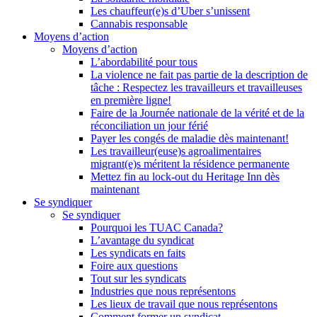
Les chauffeur(e)s d’Uber s’unissent
Cannabis responsable
Moyens d’action
Moyens d’action
L’abordabilité pour tous
La violence ne fait pas partie de la description de
tâche : Respectez les travailleurs et travailleuses
en première ligne!
Faire de la Journée nationale de la vérité et de la
réconciliation un jour férié
Payer les congés de maladie dès maintenant!
Les travailleur(euse)s agroalimentaires
migrant(e)s méritent la résidence permanente
Mettez fin au lock-out du Heritage Inn dès
maintenant
Se syndiquer
Se syndiquer
Pourquoi les TUAC Canada?
L’avantage du syndicat
Les syndicats en faits
Foire aux questions
Tout sur les syndicats
Industries que nous représentons
Les lieux de travail que nous représentons
Comment former un syndicat