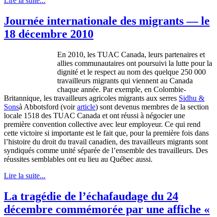
Lire la suite...
Journée internationale des migrants — le
18 décembre 2010
En 2010, les
TUAC
Canada,
leurs
partenaires
et
allies
communautaires
ont
poursuivi
la
lutte
pour la
dignité
et le respect au nom des
quelque
250 000
travailleurs
migrants qui
viennent
au Canada
chaque
année
. Par
exemple
, en
Colombie-
Britannique
, les
travailleurs
agricoles
migrants aux
serres
Sidhu
&
Sons
à
Abbotsford (
voir
article
)
sont
devenus
membres
de la section
locale 1518 des
TUAC
Canada et
ont
réussi
à
négocier
une
première
convention collective
avec
leur
employeur
.
Ce
qui rend
cette
victoire
si
importante
est
le fait
que
, pour la
première
fois
dans
l’histoire
du
droit
du travail
canadien
, des
travailleurs
migrants
sont
syndiqués
comme
unité
séparée
de
l’ensemble
des
travailleurs
. Des
réussites
semblables
ont
eu
lieu au
Québec
aussi
.
Lire la suite...
La tragédie de l’échafaudage du 24
décembre commémorée par une affiche «