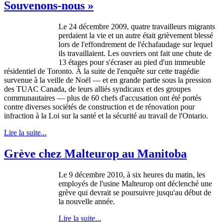
Souvenons-nous »
Le 24
décembre
2009,
quatre
travailleurs
migrants
perdaient
la vie et un
autre
était
grièvement
blessé
lors
de
l'effondrement
de
l'échafaudage
sur
lequel
ils
travaillaient
.
Les
ouvriers
ont
fait
une
chute de
13
étages
pour
s'écraser
au pied
d'un
immeuble
résidentiel
de Toronto.
À
la suite de
l'enquête
sur
cette
tragédie
survenue
à
la
veille
de
Noël
— et en
grande
partie
sous
la
pression
des
TUAC
Canada, de
leurs
alliés
syndicaux
et
des
groupes
communautaires
— plus de 60 chefs
d'accusation
ont
été
portés
contre
diverses
sociétés
de construction et de
rénovation
pour
infraction
à
la
Loi
sur
la
santé
et la
sécurité
au travail de
l'Ontario
.
Lire la suite...
Grève chez Malteurop au Manitoba
Le 9 décembre 2010, à six heures du matin, les
employés de l'usine Malteurop ont déclenché une
grève qui devrait se poursuivre jusqu'au début de
la nouvelle année.
Lire la suite...