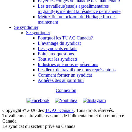
Payer les congés de maladie dès maintenant!
Les travailleur(euse)s agroalimentaires
migrant(e)s méritent la résidence permanente
Mettez fin au lock-out du Heritage Inn dès
maintenant
Se syndiquer
Se syndiquer
Pourquoi les TUAC Canada?
L’avantage du syndicat
Les syndicats en faits
Foire aux questions
Tout sur les syndicats
Industries que nous représentons
Les lieux de travail que nous représentons
Comment former un syndicat
Adhérez dès aujourd’hui
Connexion
Copyright © 2026 des
TUAC Canada
. Tous droits réservés.
Travailleurs et travailleuses unis de l’alimentation et du commerce
Canada
Le syndicat du secteur privé au Canada