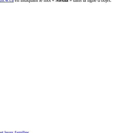
fcw.ca
en indiquant le mot «
Média
» dans la ligne d'objet.
t leurs families