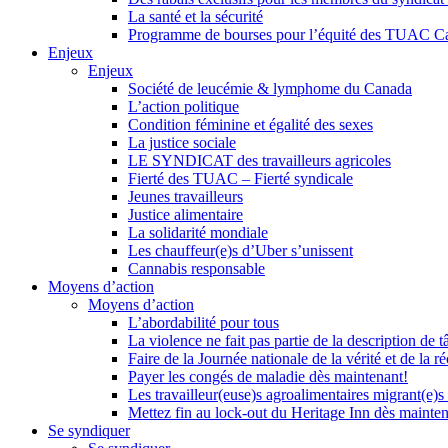
La santé et la sécurité
Programme de bourses pour l’équité des TUAC C
Enjeux
Enjeux
Société de leucémie & lymphome du Canada
L’action politique
Condition féminine et égalité des sexes
La justice sociale
LE SYNDICAT des travailleurs agricoles
Fierté des TUAC – Fierté syndicale
Jeunes travailleurs
Justice alimentaire
La solidarité mondiale
Les chauffeur(e)s d’Uber s’unissent
Cannabis responsable
Moyens d’action
Moyens d’action
L’abordabilité pour tous
La violence ne fait pas partie de la description de t
Faire de la Journée nationale de la vérité et de la ré
Payer les congés de maladie dès maintenant!
Les travailleur(euse)s agroalimentaires migrant(e)s
Mettez fin au lock-out du Heritage Inn dès mainte
Se syndiquer