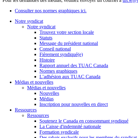
Pour les demandes des médias, veuillez envoyer un courriel à
ufcw@u
Consulter nos normes graphiques ici.
Notre syndicat
Notre syndicat
Trouvez votre section locale
Statuts
Message du président national
Conseil national
Fièrement syndiqué(e)
Histoire
Rapport annuel des TUAC Canada
Normes graphiques
L’adhésion aux TUAC Canada
Médias et nouvelles
Médias et nouvelles
Nouvelles
Médias
Inscription pour nouvelles en direct
Ressources
Ressources
Soutenez le Canada en consommant syndiqué
La Caisse d'indemnité nationale
Formation syndicale
Des rabais exclusifs pour les membres du syndicat e