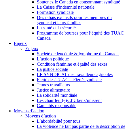
Soutenez le Canada en consommant syndiqué
La Caisse d'indemnité nationale
Formation syndicale
Des rabais exclusifs pour les membres du
syndicat et leurs families
La santé et la sécurité
Programme de bourses pour l’équité des TUAC
Canada
Enjeux
Enjeux
Société de leucémie & lymphome du Canada
L’action politique
Condition féminine et égalité des sexes
La justice sociale
LE SYNDICAT des travailleurs agricoles
Fierté des TUAC – Fierté syndicale
Jeunes travailleurs
Justice alimentaire
La solidarité mondiale
Les chauffeur(e)s d’Uber s’unissent
Cannabis responsable
Moyens d’action
Moyens d’action
L’abordabilité pour tous
La violence ne fait pas partie de la description de