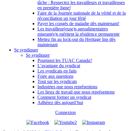
tâche : Respectez les travailleurs et travailleuses
en première ligne!
Faire de la Journée nationale de la vérité et de la
réconciliation un jour férié
Payer les congés de maladie dès maintenant!
Les travailleur(euse)s agroalimentaires
migrant(e)s méritent la résidence permanente
Mettez fin au lock-out du Heritage Inn dès
maintenant
Se syndiquer
Se syndiquer
Pourquoi les TUAC Canada?
L’avantage du syndicat
Les syndicats en faits
Foire aux questions
Tout sur les syndicats
Industries que nous représentons
Les lieux de travail que nous représentons
Comment former un syndicat
Adhérez dès aujourd’hui
Connexion