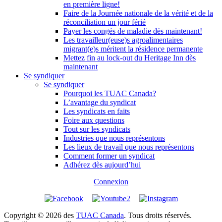
en première ligne!
Faire de la Journée nationale de la vérité et de la
réconciliation un jour férié
Payer les congés de maladie dès maintenant!
Les travailleur(euse)s agroalimentaires
migrant(e)s méritent la résidence permanente
Mettez fin au lock-out du Heritage Inn dès
maintenant
Se syndiquer
Se syndiquer
Pourquoi les TUAC Canada?
L’avantage du syndicat
Les syndicats en faits
Foire aux questions
Tout sur les syndicats
Industries que nous représentons
Les lieux de travail que nous représentons
Comment former un syndicat
Adhérez dès aujourd’hui
Connexion
Copyright © 2026 des
TUAC Canada
. Tous droits réservés.