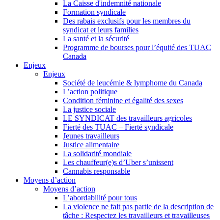
La Caisse d'indemnité nationale
Formation syndicale
Des rabais exclusifs pour les membres du
syndicat et leurs families
La santé et la sécurité
Programme de bourses pour l’équité des TUAC
Canada
Enjeux
Enjeux
Société de leucémie & lymphome du Canada
L’action politique
Condition féminine et égalité des sexes
La justice sociale
LE SYNDICAT des travailleurs agricoles
Fierté des TUAC – Fierté syndicale
Jeunes travailleurs
Justice alimentaire
La solidarité mondiale
Les chauffeur(e)s d’Uber s’unissent
Cannabis responsable
Moyens d’action
Moyens d’action
L’abordabilité pour tous
La violence ne fait pas partie de la description de
tâche : Respectez les travailleurs et travailleuses