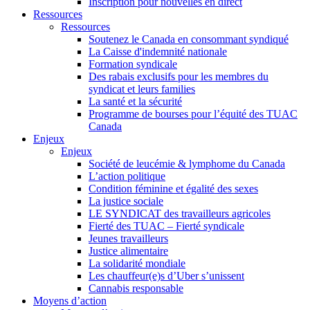
Inscription pour nouvelles en direct
Ressources
Ressources
Soutenez le Canada en consommant syndiqué
La Caisse d'indemnité nationale
Formation syndicale
Des rabais exclusifs pour les membres du
syndicat et leurs families
La santé et la sécurité
Programme de bourses pour l’équité des TUAC
Canada
Enjeux
Enjeux
Société de leucémie & lymphome du Canada
L’action politique
Condition féminine et égalité des sexes
La justice sociale
LE SYNDICAT des travailleurs agricoles
Fierté des TUAC – Fierté syndicale
Jeunes travailleurs
Justice alimentaire
La solidarité mondiale
Les chauffeur(e)s d’Uber s’unissent
Cannabis responsable
Moyens d’action