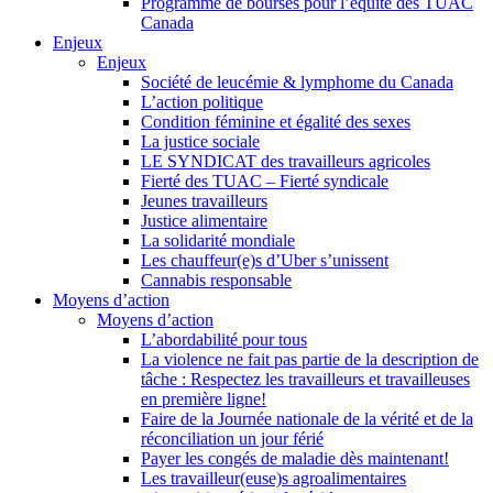
Programme de bourses pour l’équité des TUAC
Canada
Enjeux
Enjeux
Société de leucémie & lymphome du Canada
L’action politique
Condition féminine et égalité des sexes
La justice sociale
LE SYNDICAT des travailleurs agricoles
Fierté des TUAC – Fierté syndicale
Jeunes travailleurs
Justice alimentaire
La solidarité mondiale
Les chauffeur(e)s d’Uber s’unissent
Cannabis responsable
Moyens d’action
Moyens d’action
L’abordabilité pour tous
La violence ne fait pas partie de la description de
tâche : Respectez les travailleurs et travailleuses
en première ligne!
Faire de la Journée nationale de la vérité et de la
réconciliation un jour férié
Payer les congés de maladie dès maintenant!
Les travailleur(euse)s agroalimentaires