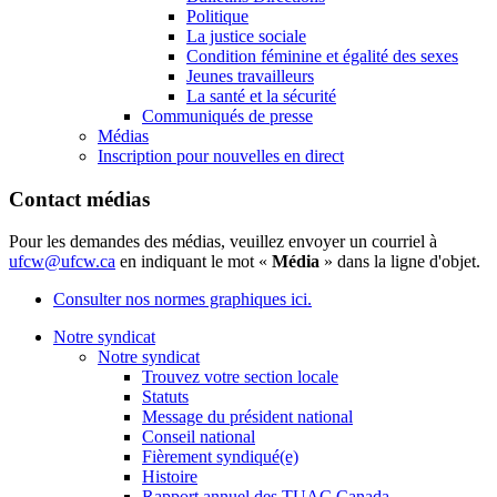
Politique
La justice sociale
Condition féminine et égalité des sexes
Jeunes travailleurs
La santé et la sécurité
Communiqués de presse
Médias
Inscription pour nouvelles en direct
Contact médias
Pour les demandes des médias, veuillez envoyer un courriel à
ufcw@ufcw.ca
en indiquant le mot «
Média
» dans la ligne d'objet.
Consulter nos normes graphiques ici.
Notre syndicat
Notre syndicat
Trouvez votre section locale
Statuts
Message du président national
Conseil national
Fièrement syndiqué(e)
Histoire
Rapport annuel des TUAC Canada