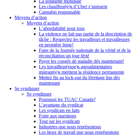
La solidarité mondiale
Les chauffeur(e)s d’Uber s’unissent
Cannabis responsable
Moyens d’action
Moyens d’action
L’abordabilité pour tous
La violence ne fait pas partie de la description de
tâche : Respectez les travailleurs et travailleuses
en première ligne!
Faire de la Journée nationale de la vérité et de la
réconciliation un jour férié
Payer les congés de maladie dès maintenant!
Les travailleur(euse)s agroalimentaires
migrant(e)s méritent la résidence permanente
Mettez fin au lock-out du Heritage Inn dès
maintenant
Se syndiquer
Se syndiquer
Pourquoi les TUAC Canada?
L’avantage du syndicat
Les syndicats en faits
Foire aux questions
Tout sur les syndicats
Industries que nous représentons
Les lieux de travail que nous représentons