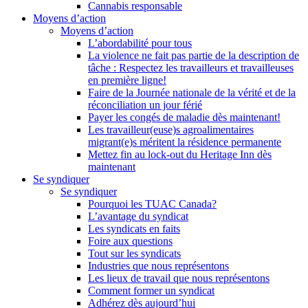
Cannabis responsable
Moyens d’action
Moyens d’action
L’abordabilité pour tous
La violence ne fait pas partie de la description de
tâche : Respectez les travailleurs et travailleuses
en première ligne!
Faire de la Journée nationale de la vérité et de la
réconciliation un jour férié
Payer les congés de maladie dès maintenant!
Les travailleur(euse)s agroalimentaires
migrant(e)s méritent la résidence permanente
Mettez fin au lock-out du Heritage Inn dès
maintenant
Se syndiquer
Se syndiquer
Pourquoi les TUAC Canada?
L’avantage du syndicat
Les syndicats en faits
Foire aux questions
Tout sur les syndicats
Industries que nous représentons
Les lieux de travail que nous représentons
Comment former un syndicat
Adhérez dès aujourd’hui