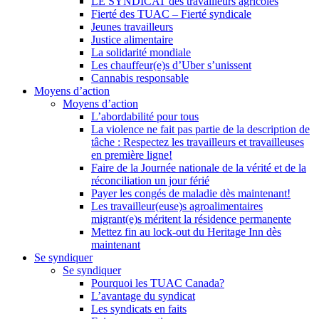
LE SYNDICAT des travailleurs agricoles
Fierté des TUAC – Fierté syndicale
Jeunes travailleurs
Justice alimentaire
La solidarité mondiale
Les chauffeur(e)s d’Uber s’unissent
Cannabis responsable
Moyens d’action
Moyens d’action
L’abordabilité pour tous
La violence ne fait pas partie de la description de
tâche : Respectez les travailleurs et travailleuses
en première ligne!
Faire de la Journée nationale de la vérité et de la
réconciliation un jour férié
Payer les congés de maladie dès maintenant!
Les travailleur(euse)s agroalimentaires
migrant(e)s méritent la résidence permanente
Mettez fin au lock-out du Heritage Inn dès
maintenant
Se syndiquer
Se syndiquer
Pourquoi les TUAC Canada?
L’avantage du syndicat
Les syndicats en faits