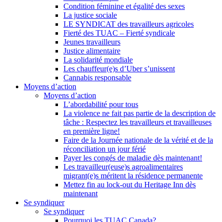
Condition féminine et égalité des sexes
La justice sociale
LE SYNDICAT des travailleurs agricoles
Fierté des TUAC – Fierté syndicale
Jeunes travailleurs
Justice alimentaire
La solidarité mondiale
Les chauffeur(e)s d’Uber s’unissent
Cannabis responsable
Moyens d’action
Moyens d’action
L’abordabilité pour tous
La violence ne fait pas partie de la description de
tâche : Respectez les travailleurs et travailleuses
en première ligne!
Faire de la Journée nationale de la vérité et de la
réconciliation un jour férié
Payer les congés de maladie dès maintenant!
Les travailleur(euse)s agroalimentaires
migrant(e)s méritent la résidence permanente
Mettez fin au lock-out du Heritage Inn dès
maintenant
Se syndiquer
Se syndiquer
Pourquoi les TUAC Canada?