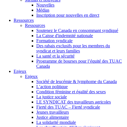
Nouvelles
Médias
Inscription pour nouvelles en direct
Ressources
Ressources
Soutenez le Canada en consommant syndiqué
La Caisse d'indemnité nationale
Formation syndicale
Des rabais exclusifs pour les membres du
syndicat et leurs families
La santé et la sécurité
Programme de bourses pour l’équité des TUAC
Canada
Enjeux
Enjeux
Société de leucémie & lymphome du Canada
L’action politique
Condition féminine et égalité des sexes
La justice sociale
LE SYNDICAT des travailleurs agricoles
Fierté des TUAC – Fierté syndicale
Jeunes travailleurs
Justice alimentaire
La solidarité mondiale